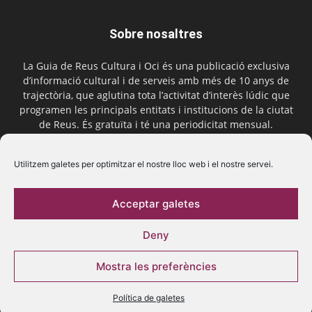
Sobre nosaltres
La Guia de Reus Cultura i Oci és una publicació exclusiva
d’informació cultural i de serveis amb més de 10 anys de
trajectòria, que aglutina tota l’activitat d’interès lúdic que
programen les principals entitats i institucions de la ciutat
de Reus. És gratuïta i té una periodicitat mensual.
Contactar-nos:
comercial@laguiadereus.com
Utilitzem galetes per optimitzar el nostre lloc web i el nostre servei.
Acceptar galetes
Segueix-nos
Deny
Mostra les preferències
Política de galetes
© 2016 La Guia de Reus | Creada per Be Marketing