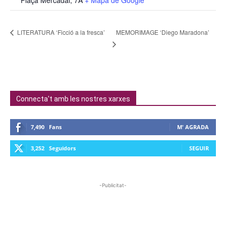
MEMORIMAGE ‘Diego Maradona’
LITERATURA ‘Ficció a la fresca’
Connecta't amb les nostres xarxes
7,490
Fans
M' AGRADA
3,252
Seguidors
SEGUIR
-Publicitat-