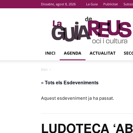
Dissabte, agost 8, 2026
La Guia
Publicitat
Subsc
La
Guia
De
Reus
INICI
AGENDA
ACTUALITAT
SEC
Inici
« Tots els Esdeveniments
Aquest esdeveniment ja ha passat.
LUDOTECA ‘ABC 