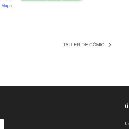
+ Mapa
TALLER DE CÒMIC
Ú
Ca