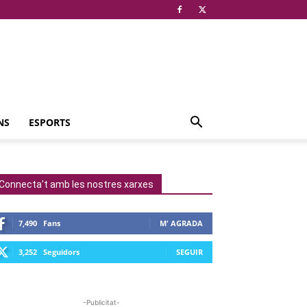
NS
ESPORTS
Connecta't amb les nostres xarxes
7,490
Fans
M' AGRADA
3,252
Seguidors
SEGUIR
-Publicitat-