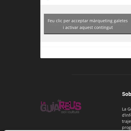
Feu clic per acceptar màrqueting galetes
https://www.facebook.com/guiadereus/
i activar aquest contingut
Sob
La G
d’in
traje
prog