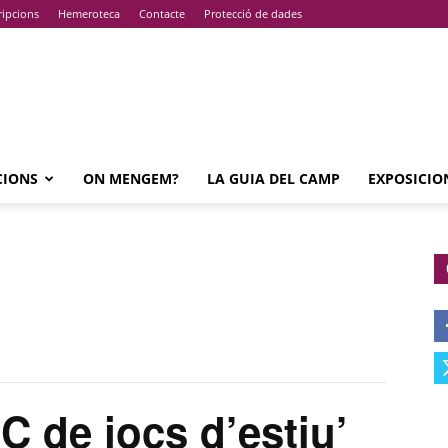
ripcions
Hemeroteca
Contacte
Protecció de dades
CIONS
ON MENGEM?
LA GUIA DEL CAMP
EXPOSICIO
de jocs d’estiu’