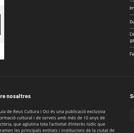
Im
Du
L’
ga
Fe
re nosaltres
S
uia de Reus Cultura i Oci és una publicació exclusiva
formació cultural i de serveis amb més de 10 anys de
ctòria, que aglutina tota l’activitat d’interès lúdic que
ramen les principals entitats i institucions de la ciutat de