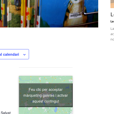
L
La
La
ac
no
al calendari
Feu clic per acceptar
màrqueting galetes i activar
aquest contingut
 Salvat