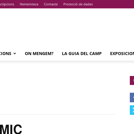
cripcions
Hemeroteca
Contacte
Protecció de dades
CIONS
ON MENGEM?
LA GUIA DEL CAMP
EXPOSICIO
MIC