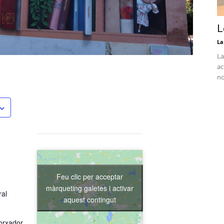
L
La
La
ac
no
Feu clic per acceptar
màrqueting galetes i activar
ral
aquest contingut
orxador,