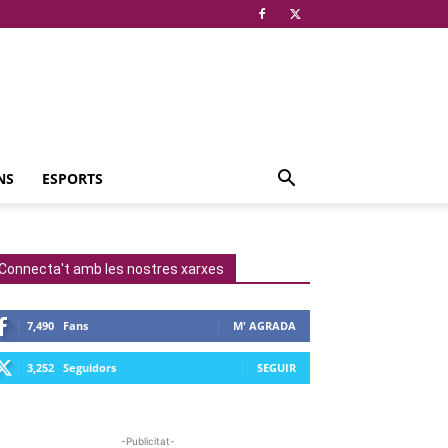
NS
ESPORTS
Connecta't amb les nostres xarxes
7,490
Fans
M' AGRADA
3,252
Seguidors
SEGUIR
-Publicitat-