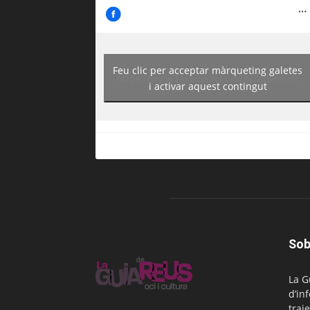
Feu clic per acceptar màrqueting galetes
https://www.facebook.com/guiadereus/
i activar aquest contingut
Sob
La G
d’in
traje