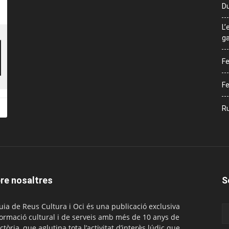
Du
L’
ga
Fe
Fe
Ru
re nosaltres
S
uia de Reus Cultura i Oci és una publicació exclusiva
formació cultural i de serveis amb més de 10 anys de
ctòria, que aglutina tota l’activitat d’interès lúdic que