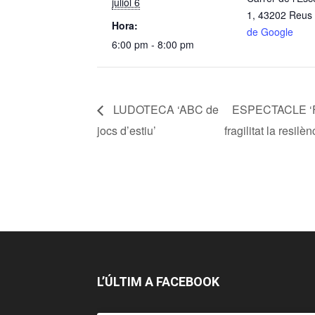
juliol 6
1, 43202 Reus
Hora:
de Google
6:00 pm - 8:00 pm
LUDOTECA ‘ABC de
ESPECTACLE ‘Flam
jocs d’estiu’
fragilitat la resi
L’ÚLTIM A FACEBOOK