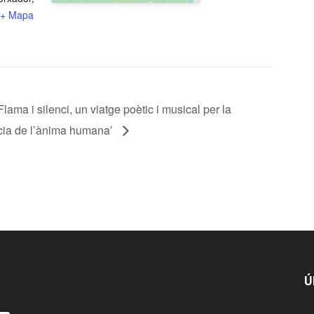
+ Mapa
a i silenci, un viatge poètic i musical per la
lència de l’ànima humana’
Ú