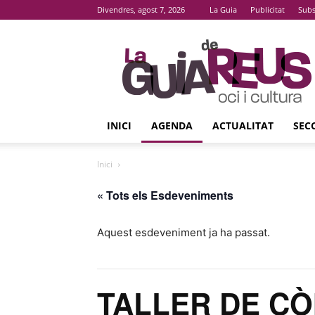
Divendres, agost 7, 2026
La Guia
Publicitat
Subs
La
Guia
De
Reus
INICI
AGENDA
ACTUALITAT
SEC
Inici
« Tots els Esdeveniments
Aquest esdeveniment ja ha passat.
TALLER DE CÒ