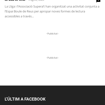
La Lliga i l’Associació Supera’t han organitzat una activitat conjunta a
l’Espai Boule de Reus per apropar noves formes de lectura
accessibles a través...
-Publicitat-
-Publicitat-
L’ÚLTIM A FACEBOOK