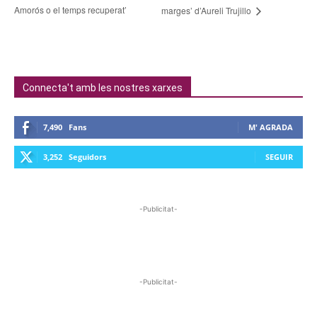
Amorós o el temps recuperat’
marges’ d’Aureli Trujillo
Connecta't amb les nostres xarxes
7,490
Fans
M' AGRADA
3,252
Seguidors
SEGUIR
-Publicitat-
-Publicitat-