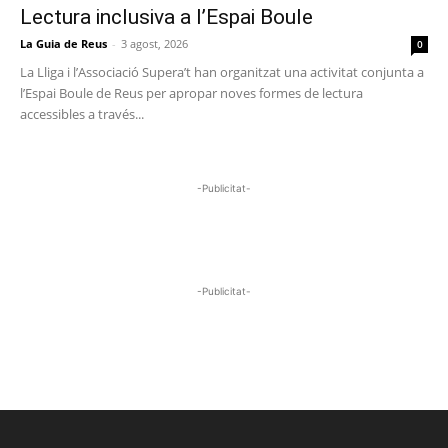
Lectura inclusiva a l’Espai Boule
La Guia de Reus
-
3 agost, 2026
0
La Lliga i l’Associació Supera’t han organitzat una activitat conjunta a
l’Espai Boule de Reus per apropar noves formes de lectura
accessibles a través...
-Publicitat-
-Publicitat-