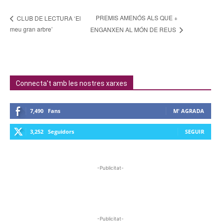
PREMIS AMENÓS ALS QUE +
CLUB DE LECTURA ‘El
meu gran arbre’
ENGANXEN AL MÓN DE REUS
Connecta't amb les nostres xarxes
7,490
Fans
M' AGRADA
3,252
Seguidors
SEGUIR
-Publicitat-
-Publicitat-