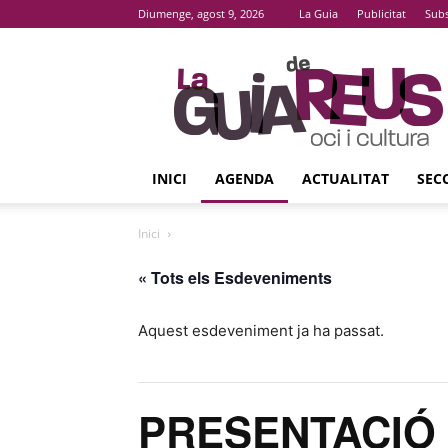
Diumenge, agost 9, 2026
La Guia
Publicitat
Subs
La
Guia
De
Reus
INICI
AGENDA
ACTUALITAT
SEC
Inici
« Tots els Esdeveniments
Aquest esdeveniment ja ha passat.
PRESENTACIÓ de