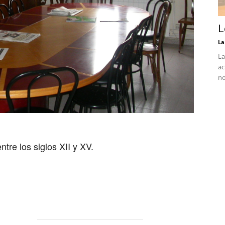
L
La
La
ac
no
tre los siglos XII y XV.