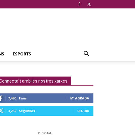
NS
ESPORTS
Connecta't amb les nostres xarxes
7,490
Fans
M' AGRADA
3,252
Seguidors
SEGUIR
-Publicitat-