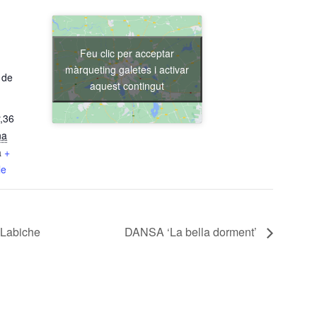
Feu clic per acceptar
màrqueting galetes i activar
 de
aquest contingut
,36
na
a
+
le
Labiche
DANSA ‘La bella dorment’