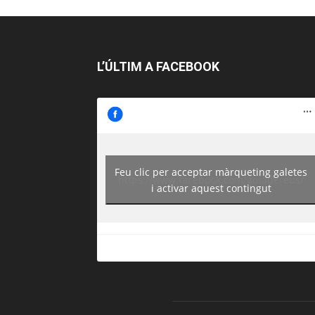
L’ÚLTIM A FACEBOOK
Feu clic per acceptar màrqueting galetes
https://www.facebook.com/guiadereus/
i activar aquest contingut