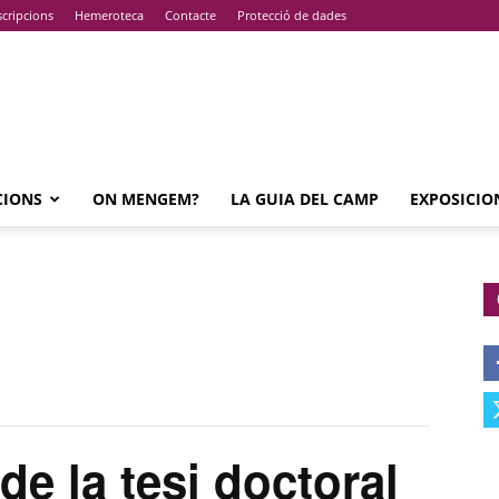
cripcions
Hemeroteca
Contacte
Protecció de dades
CIONS
ON MENGEM?
LA GUIA DEL CAMP
EXPOSICIO
 la tesi doctoral