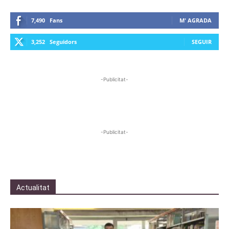
7,490
Fans
M' AGRADA
3,252
Seguidors
SEGUIR
-Publicitat-
-Publicitat-
Actualitat