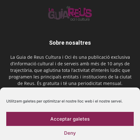
Sobre nosaltres
La Guia de Reus Cultura i Oci és una publicació exclusiva
d’informació cultural i de serveis amb més de 10 anys de
trajectòria, que aglutina tota l’activitat d’interès lúdic que
programen les principals entitats i institucions de la ciutat
de Reus. És gratuïta i té una periodicitat mensual.
Contactar-nos:
comercial@laguiadereus.com
Utilitzem galetes per optimitzar el nostre lloc web i el nostre servei.
Acceptar galetes
Segueix-nos
Deny