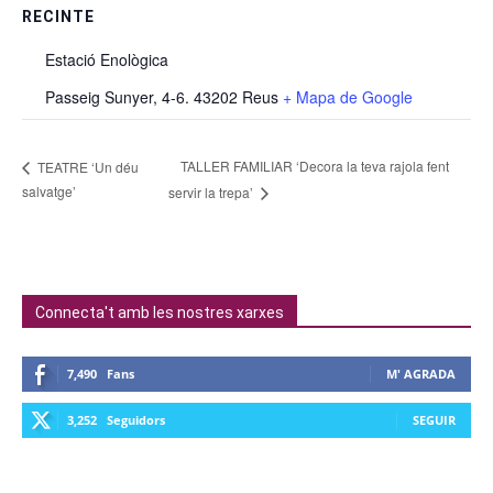
RECINTE
Estació Enològica
Passeig Sunyer, 4-6. 43202 Reus
+ Mapa de Google
TALLER FAMILIAR ‘Decora la teva rajola fent
TEATRE ‘Un déu
salvatge’
servir la trepa’
Connecta't amb les nostres xarxes
7,490
Fans
M' AGRADA
3,252
Seguidors
SEGUIR