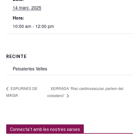
14 març, 2025
Hora:
10:00 am - 12:00 pm
RECINTE
Peixateries Velles
XERRADA ‘Risc cardiovascular, parlem del
ESPURNES DE
MÀGIA
colesterol’
Connecta't amb les nostres xarxes