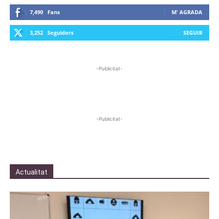
7,490
Fans
M' AGRADA
3,252
Seguidors
SEGUIR
-Publicitat-
-Publicitat-
Actualitat