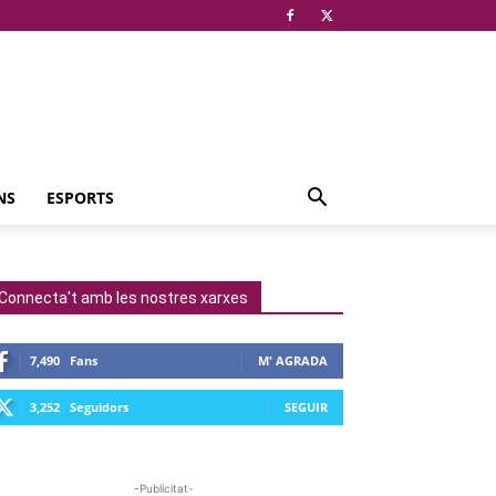
NS
ESPORTS
Connecta't amb les nostres xarxes
7,490
Fans
M' AGRADA
3,252
Seguidors
SEGUIR
-Publicitat-