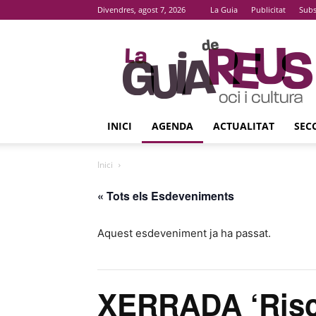
Divendres, agost 7, 2026
La Guia
Publicitat
Subs
La
Guia
De
Reus
INICI
AGENDA
ACTUALITAT
SEC
Inici
« Tots els Esdeveniments
Aquest esdeveniment ja ha passat.
XERRADA ‘Risc 