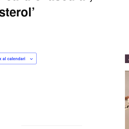
sterol’
x al calendari