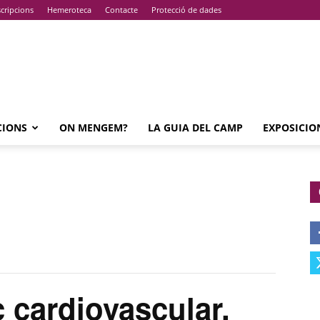
cripcions
Hemeroteca
Contacte
Protecció de dades
CIONS
ON MENGEM?
LA GUIA DEL CAMP
EXPOSICIO
cardiovascular,