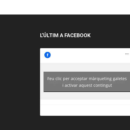
L’ÚLTIM A FACEBOOK
Feu clic per acceptar màrqueting galetes
https://www.facebook.com/guiadereus/
i activar aquest contingut