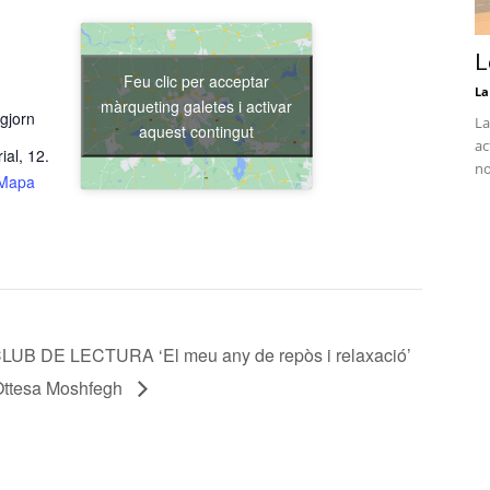
L
Feu clic per acceptar
La
màrqueting galetes i activar
gjorn
La
aquest contingut
ac
ial, 12.
no
Mapa
LUB DE LECTURA ‘El meu any de repòs i relaxació’
Ottesa Moshfegh