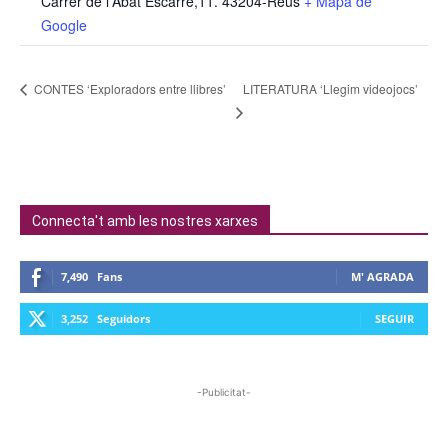
Carrer de l'Abat Escarré,11. 43204-Reus
+ Mapa de
Google
LITERATURA ‘Llegim videojocs’
CONTES ‘Exploradors entre llibres’
Connecta't amb les nostres xarxes
7,490
Fans
M' AGRADA
3,252
Seguidors
SEGUIR
-Publicitat-