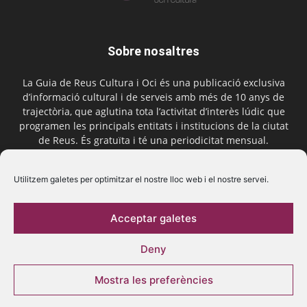
Sobre nosaltres
La Guia de Reus Cultura i Oci és una publicació exclusiva
d’informació cultural i de serveis amb més de 10 anys de
trajectòria, que aglutina tota l’activitat d’interès lúdic que
programen les principals entitats i institucions de la ciutat
de Reus. És gratuïta i té una periodicitat mensual.
Contactar-nos:
comercial@laguiadereus.com
Utilitzem galetes per optimitzar el nostre lloc web i el nostre servei.
Acceptar galetes
Segueix-nos
Deny
Mostra les preferències