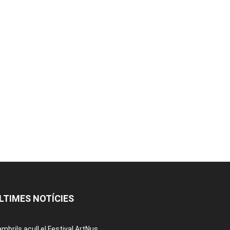
LTIMES NOTÍCIES
mbrils acull el Festival ArtNus