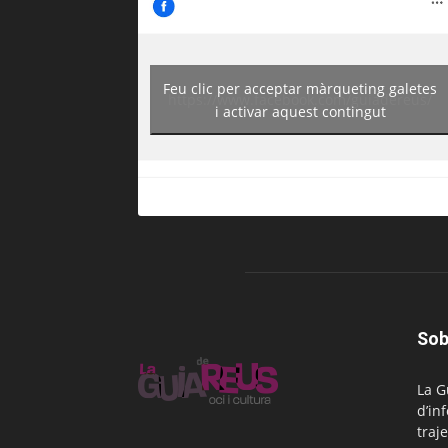
Feu clic per acceptar màrqueting galetes
https://www.facebook.com/guiadereus/
i activar aquest contingut
Sob
La G
d’in
traje