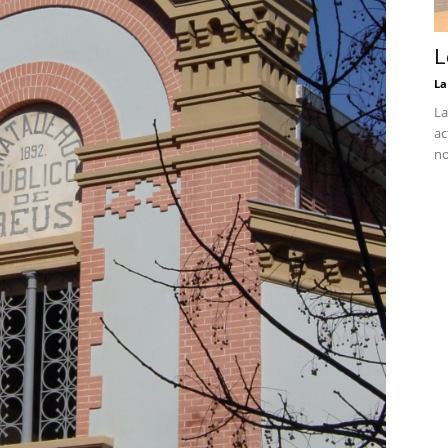
L
La
La
ac
no