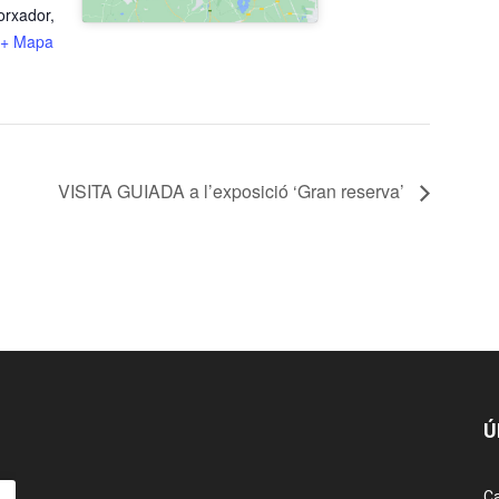
orxador,
+ Mapa
VISITA GUIADA a l’exposició ‘Gran reserva’
Ú
Ca