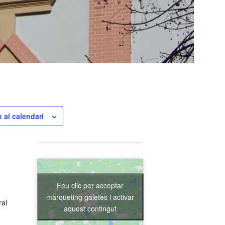
 al calendari
Feu clic per acceptar
màrqueting galetes i activar
ral
aquest contingut