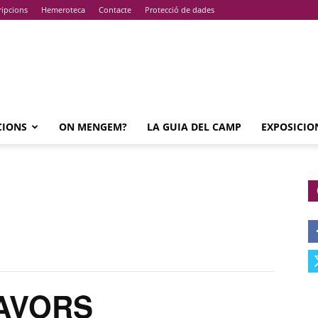
ripcions
Hemeroteca
Contacte
Protecció de dades
CIONS
ON MENGEM?
LA GUIA DEL CAMP
EXPOSICIO
LAVORS