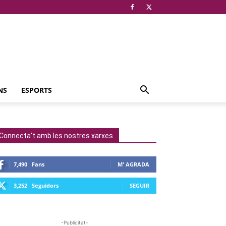
NS
ESPORTS
Connecta't amb les nostres xarxes
7,490
Fans
M' AGRADA
3,252
Seguidors
SEGUIR
-Publicitat-