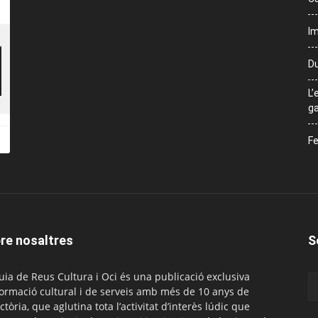
Im
Du
L’
ga
Fe
re nosaltres
S
uia de Reus Cultura i Oci és una publicació exclusiva
formació cultural i de serveis amb més de 10 anys de
ctòria, que aglutina tota l’activitat d’interès lúdic que