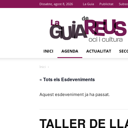
Dissabte, agost 8, 2026
La Guia
Publicitat
Subsc
La
Guia
De
Reus
INICI
AGENDA
ACTUALITAT
SEC
Inici
« Tots els Esdeveniments
Aquest esdeveniment ja ha passat.
TALLER DE L