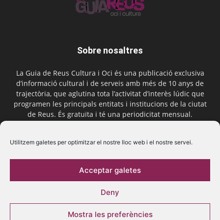
Sobre nosaltres
La Guia de Reus Cultura i Oci és una publicació exclusiva
d’informació cultural i de serveis amb més de 10 anys de
trajectòria, que aglutina tota l’activitat d’interès lúdic que
programen les principals entitats i institucions de la ciutat
de Reus. És gratuïta i té una periodicitat mensual.
Contactar-nos:
comercial@laguiadereus.com
Utilitzem galetes per optimitzar el nostre lloc web i el nostre servei.
Acceptar galetes
Segueix-nos
Deny
Mostra les preferències