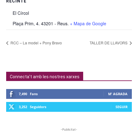
RECINTE
El Círcol
Plaça Prim, 4. 43201 - Reus.
+ Mapa de Google
RCC – La model + Pony Bravo
TALLER DE LLAVORS
Connecta't amb les nostres xarxes
7,490
Fans
M' AGRADA
3,252
Seguidors
SEGUIR
-Publicitat-