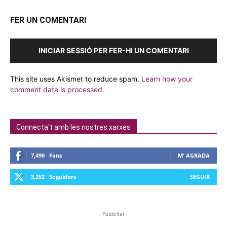
FER UN COMENTARI
INICIAR SESSIÓ PER FER-HI UN COMENTARI
This site uses Akismet to reduce spam.
Learn how your
comment data is processed.
Connecta't amb les nostres xarxes
7,490
Fans
M' AGRADA
3,252
Seguidors
SEGUIR
-Publicitat-