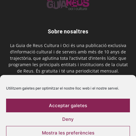
Sobre nosaltres
La Guia de Reus Cultura i Oci és una publicació exclusiva
d’informació cultural i de serveis amb més de 10 anys de
trajectòria, que aglutina tota l’activitat d’interès lúdic que
programen les principals entitats i institucions de la ciutat
de Reus. És gratuïta i té una periodicitat mensual.
Contactar-nos:
comercial@laguiadereus.com
Utilitzem galetes per optimitzar el nostre lloc web i el nostre servei.
Acceptar galetes
Segueix-nos
Deny
Mostra les preferències