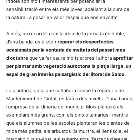
índole són molt interessants per potenciar la
sensibilització entre els més joves; apel·lant a la cura de
la natura i a posar en valor l’espai que ens envolta”.
A més, ha recordat com la idea de la jornada és doble;
d’una banda, es pretén
reparar els desperfectes
ocasionats per la ventada de meitats del passat mes
d’octubre
que va fer caure molts arbres i alhora
aprofitar
per plantar amb vegetació autòctona la platja llarga, un
espai de gran interès paisatgístic del litoral de Salou.
La plantada, en la que col·labora també la regidoria de
Manteniment de Ciutat, es farà a dos nivells. D’una banda,
l’empresa de jardineria del municipi Moix plantarà els
exemplars més grans, com els pins o tamarius; mentre
que els alumnes de les escoles plantaran les plantes de
mida més petita: els arbustos (la murtra, el llentiscle, el
margalló o la savina), els subarbustos (l’estepa d’arenal,