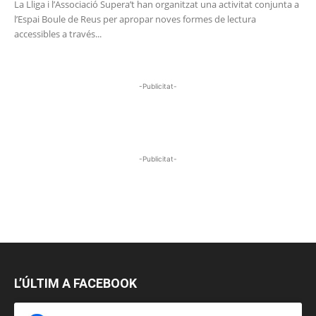
La Lliga i l’Associació Supera’t han organitzat una activitat conjunta a
l’Espai Boule de Reus per apropar noves formes de lectura
accessibles a través...
-Publicitat-
-Publicitat-
L’ÚLTIM A FACEBOOK