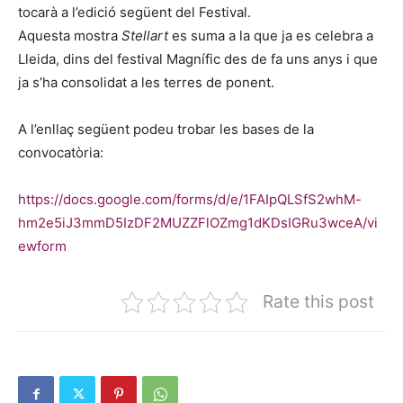
tocarà a l’edició següent del Festival.
Aquesta mostra
Stellart
es suma a la que ja es celebra a
Lleida, dins del festival Magnífic des de fa uns anys i que
ja s’ha consolidat a les terres de ponent.
A l’enllaç següent podeu trobar les bases de la
convocatòria:
https://docs.google.com/forms/d/e/1FAIpQLSfS2whM-
hm2e5iJ3mmD5IzDF2MUZZFlOZmg1dKDsIGRu3wceA/vi
ewform
Rate this post