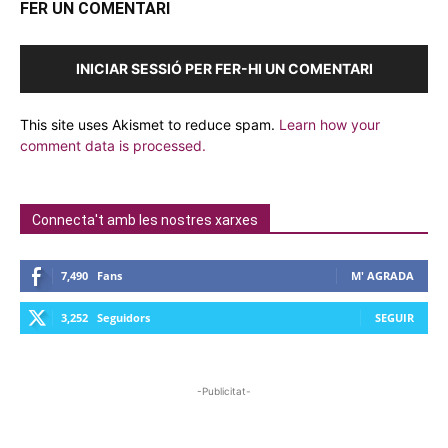
FER UN COMENTARI
INICIAR SESSIÓ PER FER-HI UN COMENTARI
This site uses Akismet to reduce spam.
Learn how your
comment data is processed.
Connecta't amb les nostres xarxes
7,490
Fans
M' AGRADA
3,252
Seguidors
SEGUIR
-Publicitat-