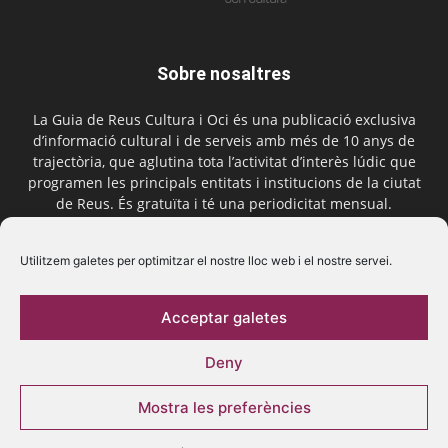
Sobre nosaltres
La Guia de Reus Cultura i Oci és una publicació exclusiva
d’informació cultural i de serveis amb més de 10 anys de
trajectòria, que aglutina tota l’activitat d’interès lúdic que
programen les principals entitats i institucions de la ciutat
de Reus. És gratuïta i té una periodicitat mensual.
Contactar-nos:
comercial@laguiadereus.com
Utilitzem galetes per optimitzar el nostre lloc web i el nostre servei.
Acceptar galetes
Segueix-nos
Deny
Mostra les preferències