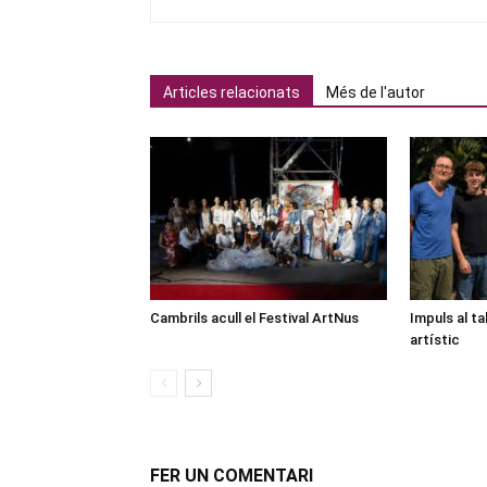
Articles relacionats
Més de l'autor
Cambrils acull el Festival ArtNus
Impuls al ta
artístic
FER UN COMENTARI