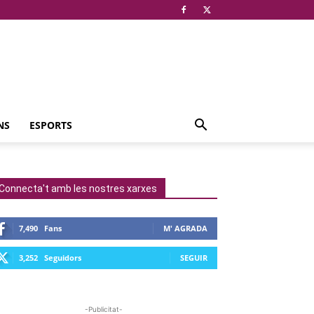
NS
ESPORTS
Connecta't amb les nostres xarxes
7,490
Fans
M' AGRADA
3,252
Seguidors
SEGUIR
-Publicitat-