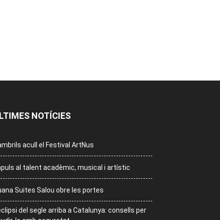
LTIMES NOTÍCIES
mbrils acull el Festival ArtNus
puls al talent acadèmic, musical i artístic
ana Suites Salou obre les portes
eclipsi del segle arriba a Catalunya: consells per