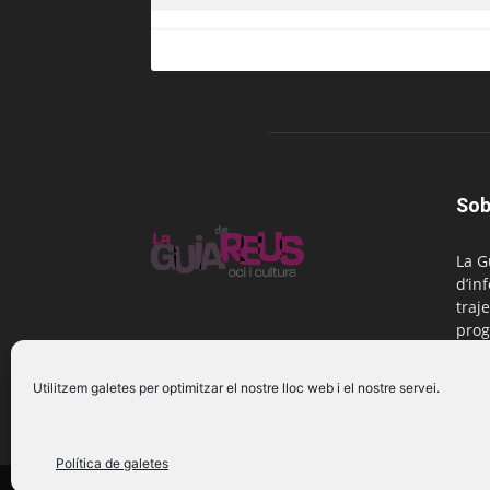
Sob
La G
d’in
traje
prog
Reus
Utilitzem galetes per optimitzar el nostre lloc web i el nostre servei.
Cont
Política de galetes
© 2016 La Guia de Reus | Creada per Be Marketing