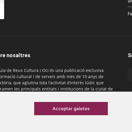
ga
Fe
re nosaltres
S
uia de Reus Cultura i Oci és una publicació exclusiva
formació cultural i de serveis amb més de 10 anys de
ctòria, que aglutina tota l’activitat d’interès lúdic que
ramen les principals entitats i institucions de la ciutat de
. És gratuïta i té una periodicitat mensual.
actar-nos:
comercial@laguiadereus.com
Acceptar galetes