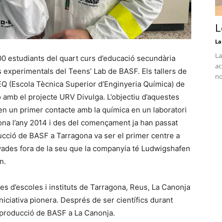
L
La
La
00 estudiants del quart curs d’educació secundària
ac
ts experimentals del Teens’ Lab de BASF. Els tallers de
no
SEQ (Escola Tècnica Superior d’Enginyeria Química) de
ció amb el projecte URV Divulga. L’objectiu d’aquestes
uen un primer contacte amb la química en un laboratori
gona l’any 2014 i des del començament ja han passat
ucció de BASF a Tarragona va ser el primer centre a
ivades fora de la seu que la companyia té Ludwigshafen
n.
es d’escoles i instituts de Tarragona, Reus, La Canonja
niciativa pionera. Després de ser científics durant
e producció de BASF a La Canonja.