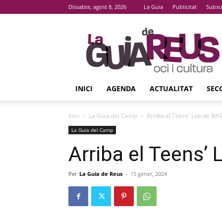
Dissabte, agost 8, 2026
La Guia
Publicitat
Subsc
La
Guia
De
Reus
INICI
AGENDA
ACTUALITAT
SEC
Inici
La Guia del Camp
Arriba el Teens’ Lab de BA
La Guia del Camp
Arriba el Teens’
Per
La Guia de Reus
-
15 gener, 2024