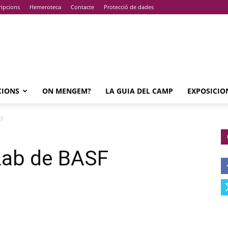
ripcions
Hemeroteca
Contacte
Protecció de dades
CIONS
ON MENGEM?
LA GUIA DEL CAMP
EXPOSICIO
SF
 Lab de BASF