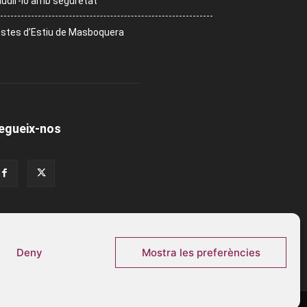
udir-lo amb seguretat
stes d’Estiu de Masboquera
egueix-nos
Deny
Mostra les preferències