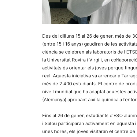
Des del dilluns 15 al 26 de gener, més de 3
(entre 15 i 16 anys) gaudiran de les activita
ciència se celebren als laboratoris de l’ET
la Universitat Rovira i Virgili, en col·labora
activitats és orientar els joves perquè ting
real. Aquesta iniciativa va arrencar a Tarra
més de 2.400 estudiants. El centre de prod
nivell mundial que ha adaptat aquestes act
(Alemanya) apropant així la química a l’entor
Fins al 26 de gener, estudiants d’ESO alumn
i Salou participaran activament en aquesta i
unes hores, els joves visitaran el centre d