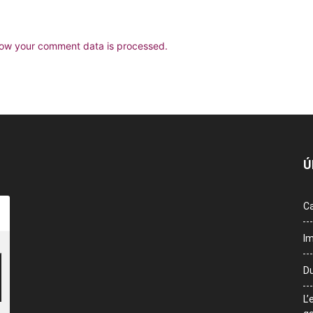
ow your comment data is processed.
Ú
Ca
Im
Du
L’