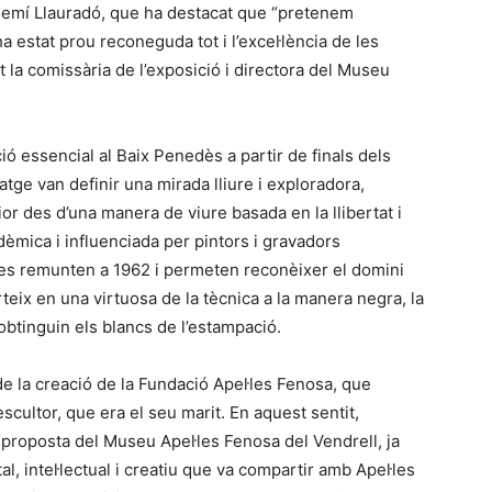
oemí Llauradó, que ha destacat que “pretenem
ha estat prou reconeguda tot i l’excel·lència de les
t la comissària de l’exposició i directora del Museu
ió essencial al Baix Penedès a partir de finals dels
satge van definir una mirada lliure i exploradora,
ior des d’una manera de viure basada en la llibertat i
adèmica i influenciada per pintors i gravadors
í es remunten a 1962 i permeten reconèixer el domini
teix en una virtuosa de la tècnica a la manera negra, la
’obtinguin els blancs de l’estampació.
 de la creació de la Fundació Apel·les Fenosa, que
escultor, que era el seu marit. En aquest sentit,
a proposta del Museu Apel·les Fenosa del Vendrell, ja
al, intel·lectual i creatiu que va compartir amb Apel·les