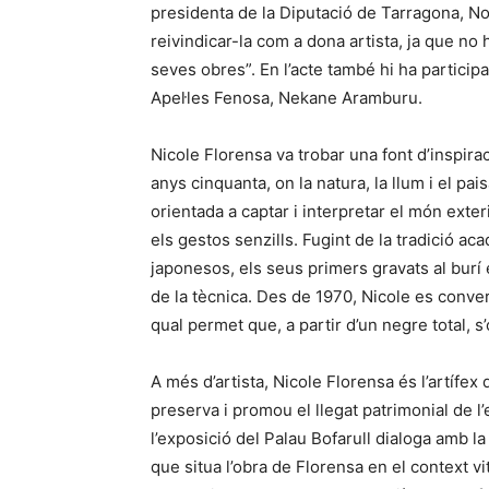
presidenta de la Diputació de Tarragona, N
reivindicar-la com a dona artista, ja que no 
seves obres”. En l’acte també hi ha participa
Apel·les Fenosa, Nekane Aramburu.
Nicole Florensa va trobar una font d’inspirac
anys cinquanta, on la natura, la llum i el pai
orientada a captar i interpretar el món exter
els gestos senzills. Fugint de la tradició ac
japonesos, els seus primers gravats al bur
de la tècnica. Des de 1970, Nicole es conver
qual permet que, a partir d’un negre total, s
A més d’artista, Nicole Florensa és l’artífex
preserva i promou el llegat patrimonial de l’
l’exposició del Palau Bofarull dialoga amb l
que situa l’obra de Florensa en el context vit