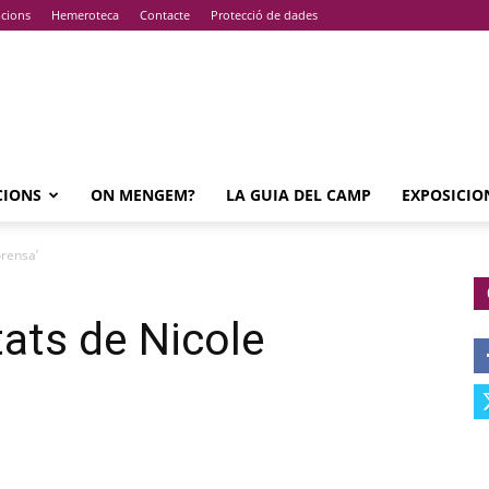
pcions
Hemeroteca
Contacte
Protecció de dades
CIONS
ON MENGEM?
LA GUIA DEL CAMP
EXPOSICIO
orensa’
tats de Nicole