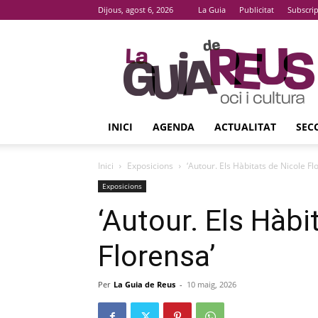
Dijous, agost 6, 2026
La Guia
Publicitat
Subscri
La
Guia
De
Reus
INICI
AGENDA
ACTUALITAT
SEC
Inici
Exposicions
‘Autour. Els Hàbitats de Nicole Fl
Exposicions
‘Autour. Els Hàbi
Florensa’
Per
La Guia de Reus
-
10 maig, 2026