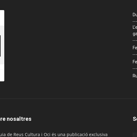
Du
L’
ga
Fe
Fe
Ru
re nosaltres
S
uia de Reus Cultura i Oci és una publicació exclusiva