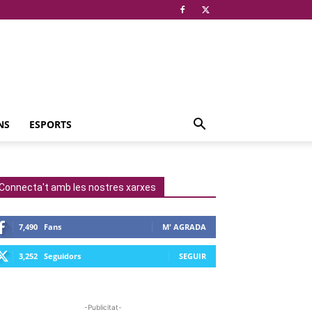
NS
ESPORTS
Connecta't amb les nostres xarxes
7,490
Fans
M' AGRADA
3,252
Seguidors
SEGUIR
-Publicitat-