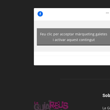
Feu clic per acceptar màrqueting galetes
https://www.facebook.com/guiadereus/
i activar aquest contingut
Sob
La G