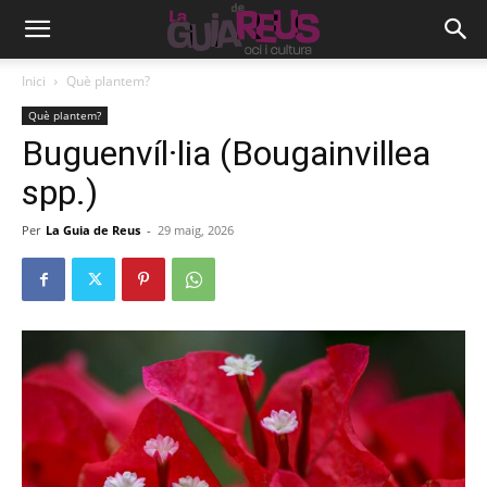
Inici
Què plantem?
Què plantem?
Buguenvíl·lia (Bougainvillea
spp.)
Per
La Guia de Reus
-
29 maig, 2026