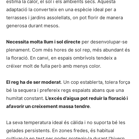
estima la calor, el sol i els ambients secs. Aquesta
adaptació la converteix en una espècie ideal per a
terrasses i jardins assolellats, on pot florir de manera
generosa durant mesos.
Necessita molta llum i sol directe
per desenvolupar-se
plenament. Com més hores de sol rep, més abundant és
la floració. En canvi, en espais ombrívols tendeix a
créixer molt de fulla però amb menys color.
El reg ha de ser moderat
. Un cop establerta, tolera força
bé la sequera i prefereix regs espaiats abans que una
humitat constant.
L’excés d’aigua pot reduir la floració i
afavorir un creixement massa tendre
.
La seva temperatura ideal és càlida i no suporta bé les
gelades persistents. En zones fredes, és habitual
cultivar-la en test per poder protegir-la durant l’hivern.