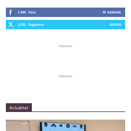
7,490
Fans
M' AGRADA
3,252
Seguidors
SEGUIR
-Publicitat-
-Publicitat-
Actualitat