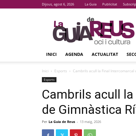
Dijous, agost 6, 2026
La Guia
Publicitat
Subscri
La
Guia
De
Reus
INICI
AGENDA
ACTUALITAT
SEC
Inici
Esports
Cambrils acull la Final Intercomarcal
Esports
Cambrils acull la
de Gimnàstica R
Per
La Guia de Reus
-
13 maig, 2026