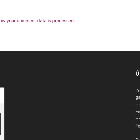
ow your comment data is processed.
Ú
L’
ga
Fe
Fe