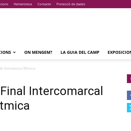
pcions
Hemeroteca
Contacte
Protecció de dades
CIONS
ON MENGEM?
LA GUIA DEL CAMP
EXPOSICIO
 de Gimnàstica Rítmica
 Final Intercomarcal
ítmica