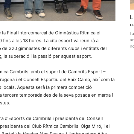
L
La
 la Final Intercomarcal de Gimnàstica Rítmica el
La
ac
ins a les 18 hores. La cita esportiva reunirà al
no
 de 320 gimnastes de diferents clubs i entitats del
ç, la superació i la passió per aquest esport.
mica Cambrils, amb el suport de Cambrils Esport –
ragona i el Consell Esportiu del Baix Camp, així com la
s locals. Aquesta serà la primera competició
la tercera temporada des de la seva posada en marxa i
stes.
ora d’Esports de Cambrils i presidenta del Consell
residenta del Club Rítmica Cambrils, Olga Miró, i el
Bartolí; la tècnica Alba Encina, i l’entrenadora Alba