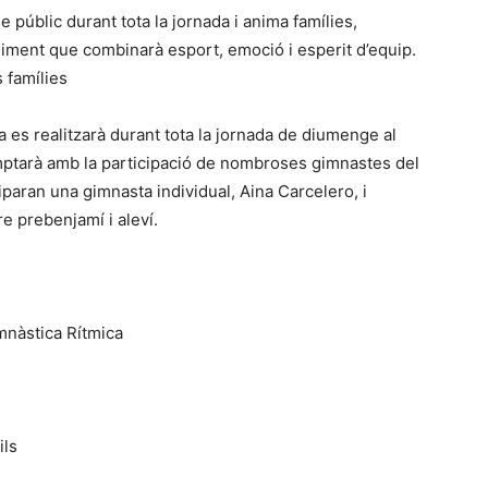
 públic durant tota la jornada i anima famílies,
eniment que combinarà esport, emoció i esperit d’equip.
s famílies
 es realitzarà durant tota la jornada de diumenge al
mptarà amb la participació de nombroses gimnastes del
ciparan una gimnasta individual, Aina Carcelero, i
e prebenjamí i aleví.
mnàstica Rítmica
ils