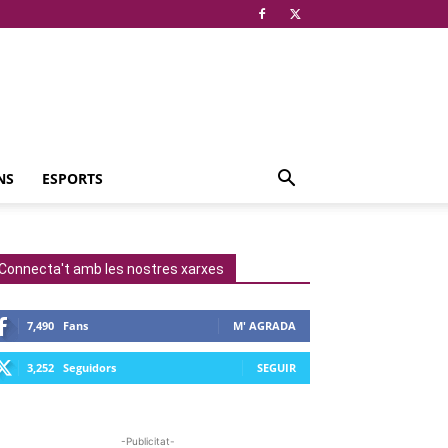
NS
ESPORTS
Connecta't amb les nostres xarxes
7,490
Fans
M' AGRADA
3,252
Seguidors
SEGUIR
-Publicitat-