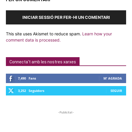
INICIAR SESSIÓ PER FER-HI UN COMENTARI
This site uses Akismet to reduce spam.
Learn how your
comment data is processed.
Connecta't amb les nostres xarxes
7,490
Fans
M' AGRADA
3,252
Seguidors
SEGUIR
-Publicitat-