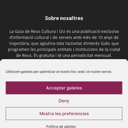
Sobre nosaltres
La Guia de Reus Cultura i Oci és una publicació exclusiva
d’informació cultural i de serveis amb més de 10 anys de
trajectòria, que aglutina tota l’activitat d’interès lúdic que
programen les principals entitats i institucions de la ciutat
de Reus. És gratuïta i té una periodicitat mensual.
Contactar-nos:
comercial@laguiadereus.com
Utilitzem galetes per optimitzar el nostre lloc web i el nostre servei.
Acceptar galetes
Segueix-nos
Deny
Mostra les preferències
Política de galetes
© 2016 La Guia de Reus | Creada per Be Marketing