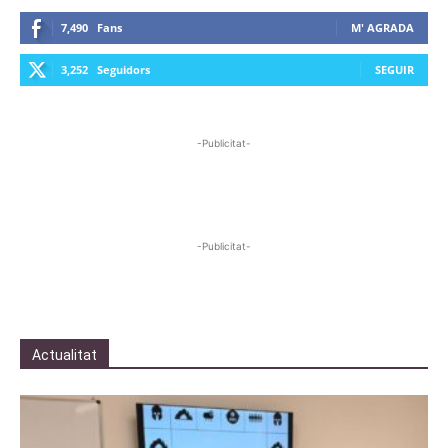
7,490
Fans
M' AGRADA
3,252
Seguidors
SEGUIR
-Publicitat-
-Publicitat-
Actualitat