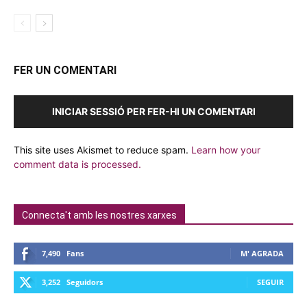
FER UN COMENTARI
INICIAR SESSIÓ PER FER-HI UN COMENTARI
This site uses Akismet to reduce spam.
Learn how your
comment data is processed.
Connecta't amb les nostres xarxes
7,490
Fans
M' AGRADA
3,252
Seguidors
SEGUIR