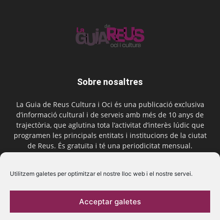
Sobre nosaltres
La Guia de Reus Cultura i Oci és una publicació exclusiva
d’informació cultural i de serveis amb més de 10 anys de
trajectòria, que aglutina tota l’activitat d’interès lúdic que
programen les principals entitats i institucions de la ciutat
de Reus. És gratuïta i té una periodicitat mensual.
Contactar-nos:
comercial@laguiadereus.com
Utilitzem galetes per optimitzar el nostre lloc web i el nostre servei.
Acceptar galetes
Segueix-nos