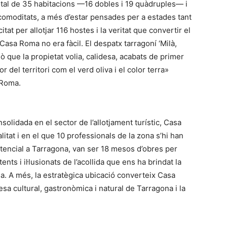
total de 35 habitacions —16 dobles i 19 quàdruples— i
comoditats, a més d’estar pensades per a estades tant
at per allotjar 116 hostes i la veritat que convertir el
Casa Roma no era fàcil. El despatx tarragoní ‘Milà,
ò que la propietat volia, calidesa, acabats de primer
r del territori com el verd oliva i el color terra»
 Roma.
nsolidada en el sector de l’allotjament turístic, Casa
itat i en el que 10 professionals de la zona s’hi han
otencial a Tarragona, van ser 18 mesos d’obres per
nts i il·lusionats de l’acollida que ens ha brindat la
. A més, la estratègica ubicació converteix Casa
sa cultural, gastronòmica i natural de Tarragona i la