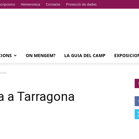
cripcions
Hemeroteca
Contacte
Protecció de dades
CIONS
ON MENGEM?
LA GUIA DEL CAMP
EXPOSICIO
gona
a a Tarragona