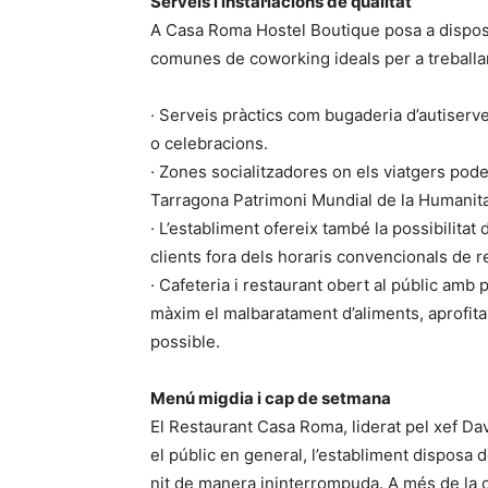
Serveis i instal·lacions de qualitat
A Casa Roma Hostel Boutique posa a disposici
comunes de coworking ideals per a treballar
· Serveis pràctics com bugaderia d’autiservei
o celebracions.
· Zones socialitzadores on els viatgers pode
Tarragona Patrimoni Mundial de la Humanita
· L’establiment ofereix també la possibilitat d
clients fora dels horaris convencionals de r
· Cafeteria i restaurant obert al públic amb 
màxim el malbaratament d’aliments, aprofita
possible.
Menú migdia i cap de setmana
El Restaurant Casa Roma, liderat pel xef Dav
el públic en general, l’establiment disposa d
nit de manera ininterrompuda. A més de la c