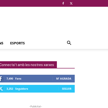
NS
ESPORTS
Connecta't amb les nostres xarxes
7,490
Fans
M' AGRADA
3,252
Seguidors
SEGUIR
-Publicitat-