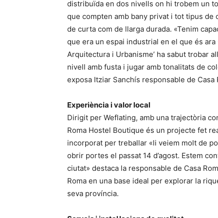
distribuïda en dos nivells on hi trobem un 
que compten amb bany privat i tot tipus de 
de curta com de llarga durada. «Tenim capacit
que era un espai industrial en el que és ara 
Arquitectura i Urbanisme’ ha sabut trobar all
nivell amb fusta i jugar amb tonalitats de colo
exposa Itziar Sanchís responsable de Casa
Experiència i valor local
Dirigit per Weflating, amb una trajectòria co
Roma Hostel Boutique és un projecte fet real
incorporat per treballar «li veiem molt de p
obrir portes el passat 14 d’agost. Estem conte
ciutat» destaca la responsable de Casa Roma
Roma en una base ideal per explorar la rique
seva província.