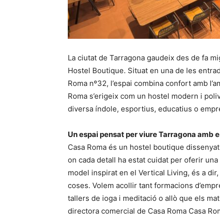
La ciutat de Tarragona gaudeix des de fa m
Hostel Boutique. Situat en una de les entrade
Roma nº32, l’espai combina confort amb l’a
Roma s’erigeix com un hostel modern i poliva
diversa índole, esportius, educatius o empr
Un espai pensat per viure Tarragona amb es
Casa Roma és un hostel boutique dissenyat a
on cada detall ha estat cuidat per oferir un
model inspirat en el Vertical Living, és a di
coses. Volem acollir tant formacions d’empr
tallers de ioga i meditació o allò que els ma
directora comercial de Casa Roma Casa Rom