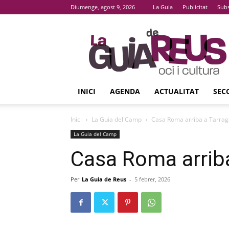
Diumenge, agost 9, 2026
La Guia
Publicitat
Subs
La
Guia
De
Reus
INICI
AGENDA
ACTUALITAT
SEC
Inici
La Guia del Camp
Casa Roma arriba a Tarra
La Guia del Camp
Casa Roma arrib
Per
La Guia de Reus
-
5 febrer, 2026