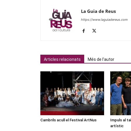
La Guia de Reus
https://www.laguiadereus.com
Articles relacionats
Més de l'autor
Cambrils acull el Festival ArtNus
Impuls al ta
artístic