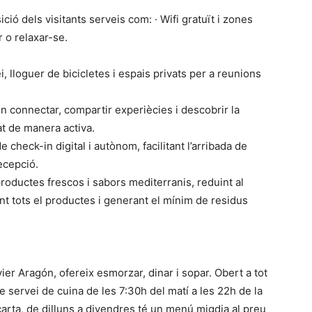
ó dels visitants serveis com: · Wifi gratuït i zones
 o relaxar-se.
, lloguer de bicicletes i espais privats per a reunions
n connectar, compartir experiècies i descobrir la
t de manera activa.
e check-in digital i autònom, facilitant l’arribada de
ecepció.
productes frescos i sabors mediterranis, reduint al
nt tots el productes i generant el mínim de residus
ier Aragón, ofereix esmorzar, dinar i sopar. Obert a tot
e servei de cuina de les 7:30h del matí a les 22h de la
arta, de dilluns a divendres té un menú migdia al preu