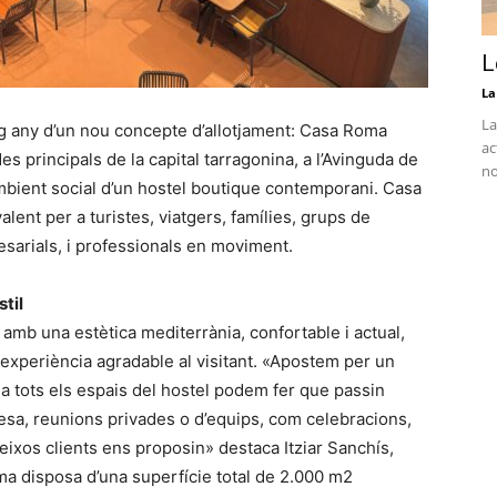
L
La
La
ig any d’un nou concepte d’allotjament: Casa Roma
ac
s principals de la capital tarragonina, a l’Avinguda de
no
mbient social d’un hostel boutique contemporani. Casa
lent per a turistes, viatgers, famílies, grups de
esarials, i professionals en moviment.
til
mb una estètica mediterrània, confortable i actual,
a experiència agradable al visitant. «Apostem per un
r, a tots els espais del hostel podem fer que passin
esa, reunions privades o d’equips, com celebracions,
teixos clients ens proposin» destaca Itziar Sanchís,
a disposa d’una superfície total de 2.000 m2