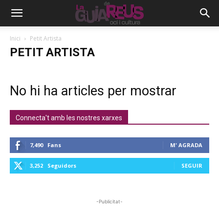
Inici
Petit Artista
PETIT ARTISTA
No hi ha articles per mostrar
Connecta't amb les nostres xarxes
7,490
Fans
M' AGRADA
3,252
Seguidors
SEGUIR
-Publicitat-