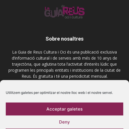
Sobre nosaltres
La Guia de Reus Cultura i Oci és una publicació exclusiva
d’informació cultural i de serveis amb més de 10 anys de
trajectòria, que aglutina tota l’activitat d’interès lúdic que
programen les principals entitats i institucions de la ciutat de
Reus. És gratuïta i té una periodicitat mensual.
Contactar-nos:
comercial@laguiadereus.com
Utilitzem galetes per optimitzar el nostre lloc web i el nostre servei.
Acceptar galetes
Segueix-nos
Deny