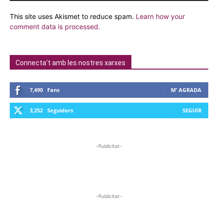
This site uses Akismet to reduce spam.
Learn how your
comment data is processed.
Connecta't amb les nostres xarxes
7,490
Fans
M' AGRADA
3,252
Seguidors
SEGUIR
-Publicitat-
-Publicitat-