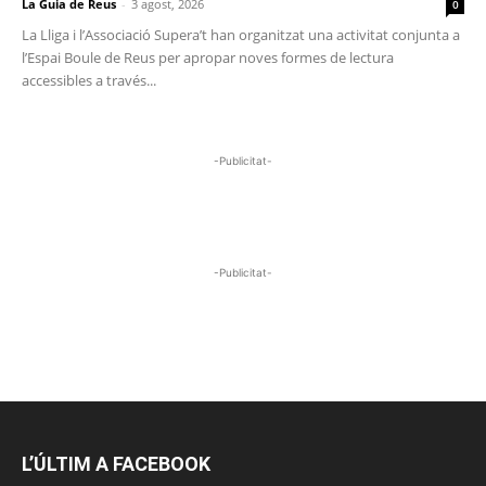
La Guia de Reus
-
3 agost, 2026
0
La Lliga i l’Associació Supera’t han organitzat una activitat conjunta a
l’Espai Boule de Reus per apropar noves formes de lectura
accessibles a través...
-Publicitat-
-Publicitat-
L’ÚLTIM A FACEBOOK