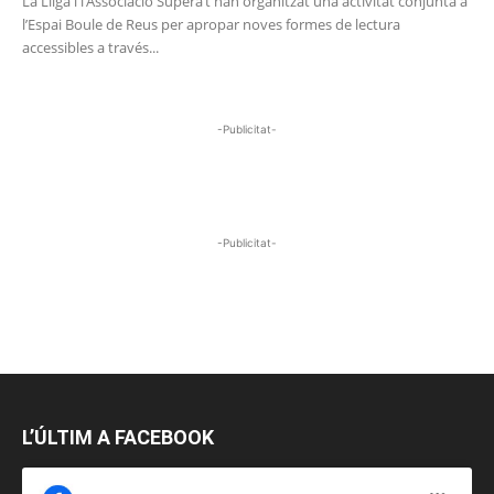
La Lliga i l’Associació Supera’t han organitzat una activitat conjunta a
l’Espai Boule de Reus per apropar noves formes de lectura
accessibles a través...
-Publicitat-
-Publicitat-
L’ÚLTIM A FACEBOOK