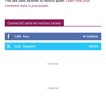
This site uses Akismet to reduce spam.
Learn how your
comment data is processed.
Connecta't amb les nostres xarxes
7,490
Fans
M' AGRADA
3,252
Seguidors
SEGUIR
-Publicitat-
-Publicitat-