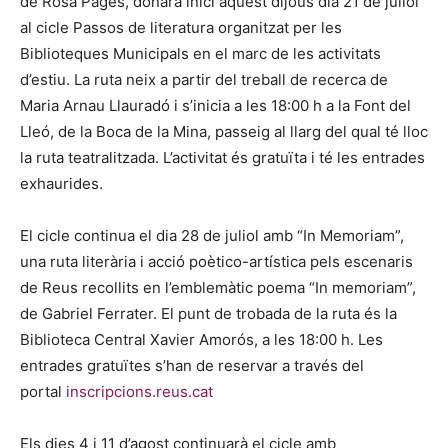
de Rosa Pagès, donarà inici aquest dijous dia 21 de juliol
al cicle Passos de literatura organitzat per les
Biblioteques Municipals en el marc de les activitats
d’estiu. La ruta neix a partir del treball de recerca de
Maria Arnau Llauradó i s’inicia a les 18:00 h a la Font del
Lleó, de la Boca de la Mina, passeig al llarg del qual té lloc
la ruta teatralitzada. L’activitat és gratuïta i té les entrades
exhaurides.
El cicle continua el dia 28 de juliol amb “In Memoriam”,
una ruta literària i acció poètico-artística pels escenaris
de Reus recollits en l’emblemàtic poema “In memoriam”,
de Gabriel Ferrater. El punt de trobada de la ruta és la
Biblioteca Central Xavier Amorós, a les 18:00 h. Les
entrades gratuïtes s’han de reservar a través del
portal
inscripcions.reus.cat
Els dies 4 i 11 d’agost continuarà el cicle amb