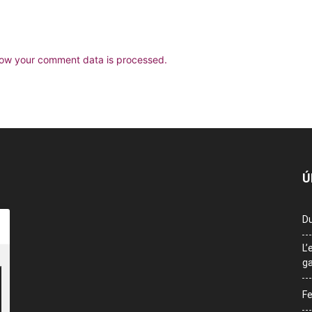
ow your comment data is processed.
Ú
Du
L’
ga
Fe