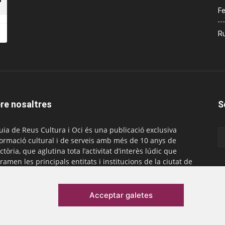
Fe
Ru
re nosaltres
S
uia de Reus Cultura i Oci és una publicació exclusiva
formació cultural i de serveis amb més de 10 anys de
ctòria, que aglutina tota l’activitat d’interès lúdic que
ramen les principals entitats i institucions de la ciutat de
. És gratuïta i té una periodicitat mensual.
actar-nos:
comercial@laguiadereus.com
Acceptar galetes