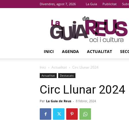
Divendres, agost 7, 2026
La Guia
Publicitat
Subs
La
Guia
De
Reus
INICI
AGENDA
ACTUALITAT
SEC
Inici
Actualitat
Circ Llunar 2024
Actualitat
Destacats
Circ Llunar 2024
Per
La Guia de Reus
-
8 febrer, 2024