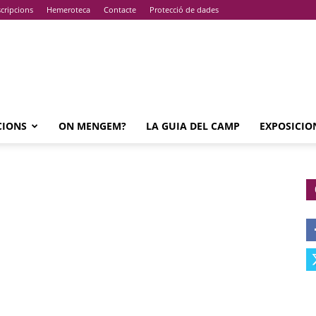
cripcions
Hemeroteca
Contacte
Protecció de dades
CIONS
ON MENGEM?
LA GUIA DEL CAMP
EXPOSICIO