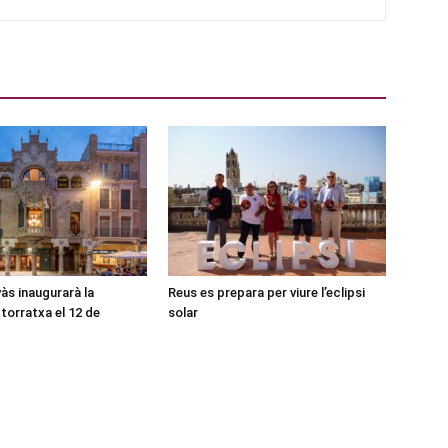
às inaugurarà la
Reus es prepara per viure l’eclipsi
torratxa el 12 de
solar