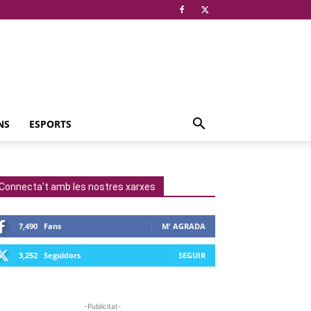
NS
ESPORTS
Connecta't amb les nostres xarxes
7,490
Fans
M' AGRADA
3,252
Seguidors
SEGUIR
-Publicitat-