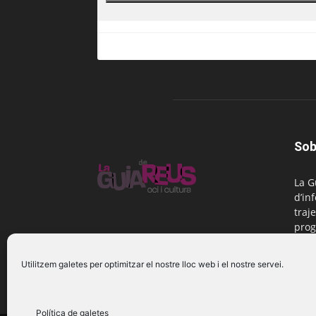
Sob
La G
d’in
traje
prog
Reus
Utilitzem galetes per optimitzar el nostre lloc web i el nostre servei.
Cont
Política de galetes