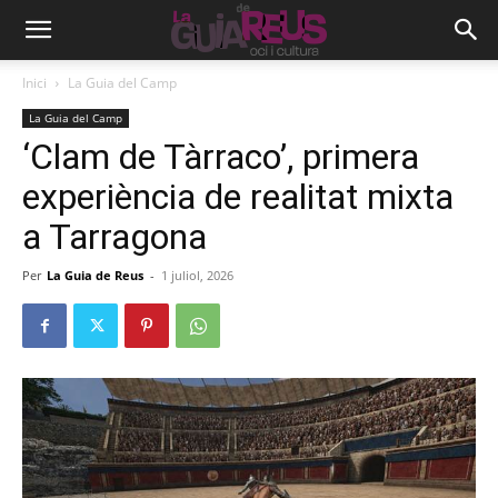
Inici
La Guia del Camp
La Guia del Camp
‘Clam de Tàrraco’, primera
experiència de realitat mixta
a Tarragona
Per
La Guia de Reus
-
1 juliol, 2026