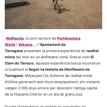
WeRiseUp
, la joint venture de
PortAventura
World
i
Vekoma
,
, i l’
Ajuntament de
Tarragona
presenten la primera experiència de
realitat
mixta
del món en un amfiteatre romà. Sota el nom
El
Clam de Tàrraco,
aquesta experiència busca reconstruir
virtualment el
llegat i la història de l’Amfiteatre de
Tarragona
. Mitjançant l’ús d’ulleres de realitat mixta
d’última generació amb lliure desplaçament, els visitants
viatgen 2.000 anys enrere per descobrir l’antiga capital
de la Hispania Citerior en un dia de grans jocs
Durant l’experiència, el visitant es converteix en