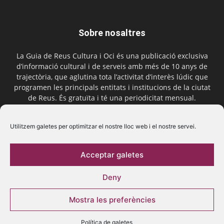
Sobre nosaltres
La Guia de Reus Cultura i Oci és una publicació exclusiva
d’informació cultural i de serveis amb més de 10 anys de
trajectòria, que aglutina tota l’activitat d’interès lúdic que
programen les principals entitats i institucions de la ciutat
de Reus. És gratuïta i té una periodicitat mensual.
Contactar-nos:
comercial@laguiadereus.com
Utilitzem galetes per optimitzar el nostre lloc web i el nostre servei.
Acceptar galetes
Segueix-nos
Deny
Mostra les preferències
Política de galetes
© 2016 La Guia de Reus | Creada per Be Marketing