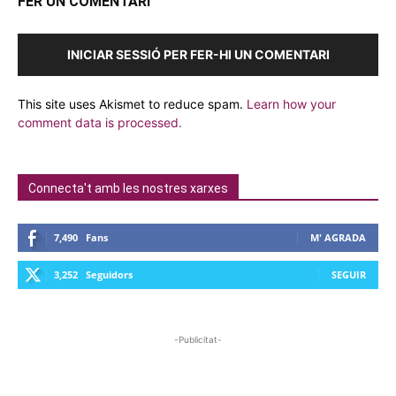
FER UN COMENTARI
INICIAR SESSIÓ PER FER-HI UN COMENTARI
This site uses Akismet to reduce spam.
Learn how your
comment data is processed.
Connecta't amb les nostres xarxes
7,490
Fans
M' AGRADA
3,252
Seguidors
SEGUIR
-Publicitat-