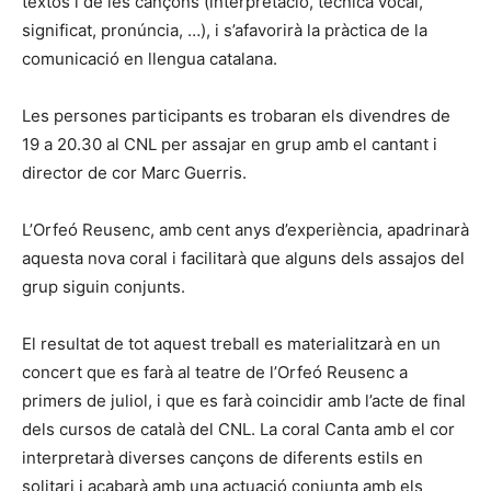
textos i de les cançons (interpretació, tècnica vocal,
significat, pronúncia, …), i s’afavorirà la pràctica de la
comunicació en llengua catalana.
Les persones participants es trobaran els divendres de
19 a 20.30 al CNL per assajar en grup amb el cantant i
director de cor Marc Guerris.
L’Orfeó Reusenc, amb cent anys d’experiència, apadrinarà
aquesta nova coral i facilitarà que alguns dels assajos del
grup siguin conjunts.
El resultat de tot aquest treball es materialitzarà en un
concert que es farà al teatre de l’Orfeó Reusenc a
primers de juliol, i que es farà coincidir amb l’acte de final
dels cursos de català del CNL. La coral Canta amb el cor
interpretarà diverses cançons de diferents estils en
solitari i acabarà amb una actuació conjunta amb els