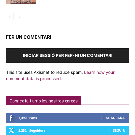
FER UN COMENTARI
INICIAR SESSIÓ PER FER-HI UN COMENTARI
This site uses Akismet to reduce spam.
Learn how your
comment data is processed.
Connecta't amb les nostres xarxes
7,490
Fans
M' AGRADA
3,252
Seguidors
SEGUIR