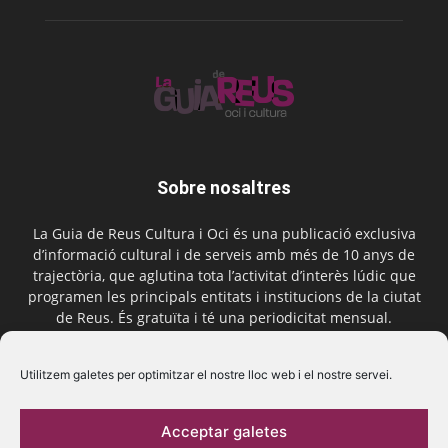
Sobre nosaltres
La Guia de Reus Cultura i Oci és una publicació exclusiva
d’informació cultural i de serveis amb més de 10 anys de
trajectòria, que aglutina tota l’activitat d’interès lúdic que
programen les principals entitats i institucions de la ciutat
de Reus. És gratuïta i té una periodicitat mensual.
Contactar-nos:
comercial@laguiadereus.com
Utilitzem galetes per optimitzar el nostre lloc web i el nostre servei.
Acceptar galetes
Segueix-nos