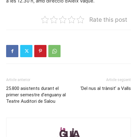
a les 12.30 h, amb direcció d’Aleix Vaqué.
Rate this post
Article anterior
Article següent
25.800 asistents durant el
‘Del nus al trànsit’ a Valls
primer semestre d’enguany al
Teatre Auditori de Salou