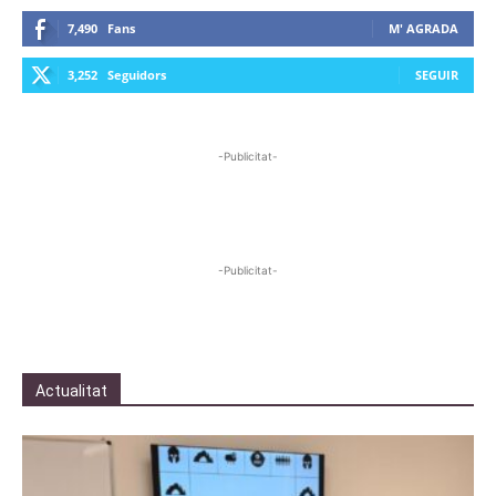
7,490
Fans
M' AGRADA
3,252
Seguidors
SEGUIR
-Publicitat-
-Publicitat-
Actualitat