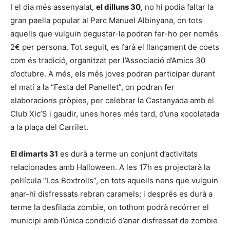
I el dia més assenyalat,
el dilluns 30
, no hi podia faltar la
gran paella popular al Parc Manuel Albinyana, on tots
aquells que vulguin degustar-la podran fer-ho per només
2€ per persona. Tot seguit, es farà el llançament de coets
com és tradició, organitzat per l’Associació d’Amics 30
d’octubre. A més, els més joves podran participar durant
el matí a la “Festa del Panellet”, on podran fer
elaboracions pròpies, per celebrar la Castanyada amb el
Club Xic’S i gaudir, unes hores més tard, d’una xocolatada
a la plaça del Carrilet.
El dimarts 31
es durà a terme un conjunt d’activitats
relacionades amb Halloween. A les 17h es projectarà la
pel·lícula “Los Boxtrolls”, on tots aquells nens que vulguin
anar-hi disfressats rebran caramels; i després es durà a
terme la desfilada zombie, on tothom podrà recórrer el
municipi amb l’única condició d’anar disfressat de zombie