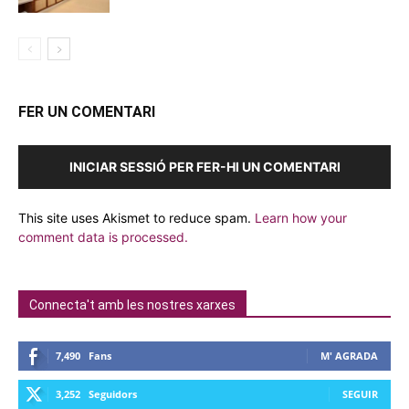
FER UN COMENTARI
INICIAR SESSIÓ PER FER-HI UN COMENTARI
This site uses Akismet to reduce spam.
Learn how your
comment data is processed.
Connecta't amb les nostres xarxes
7,490
Fans
M' AGRADA
3,252
Seguidors
SEGUIR