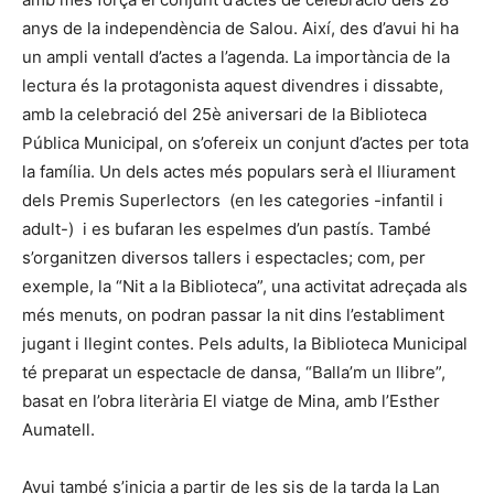
anys de la independència de Salou. Així, des d’avui hi ha
un ampli ventall d’actes a l’agenda. La importància de la
lectura és la protagonista aquest divendres i dissabte,
amb la celebració del 25è aniversari de la Biblioteca
Pública Municipal, on s’ofereix un conjunt d’actes per tota
la família. Un dels actes més populars serà el lliurament
dels Premis Superlectors (en les categories -infantil i
adult-) i es bufaran les espelmes d’un pastís. També
s’organitzen diversos tallers i espectacles; com, per
exemple, la “Nit a la Biblioteca”, una activitat adreçada als
més menuts, on podran passar la nit dins l’establiment
jugant i llegint contes. Pels adults, la Biblioteca Municipal
té preparat un espectacle de dansa, “Balla’m un llibre”,
basat en l’obra literària El viatge de Mina, amb l’Esther
Aumatell.
Avui també s’inicia a partir de les sis de la tarda la Lan