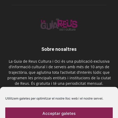
Sobre nosaltres
La Guia de Reus Cultura i Oci és una publicació exclusiva
d’informació cultural i de serveis amb més de 10 anys de
trajectòria, que aglutina tota l’activitat d’interès lúdic que
programen les principals entitats i institucions de la ciutat
de Reus. És gratuïta i té una periodicitat mensual.
Contactar-nos:
comercial@laguiadereus.com
Utilitzem galetes per optimitzar el nostre lloc web i el nostre servei.
Acceptar galetes
Segueix-nos