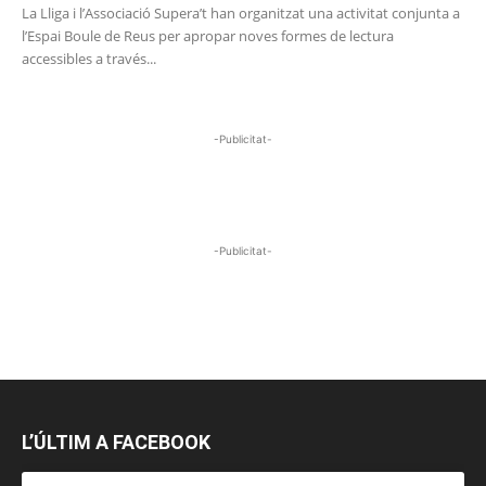
La Lliga i l’Associació Supera’t han organitzat una activitat conjunta a
l’Espai Boule de Reus per apropar noves formes de lectura
accessibles a través...
-Publicitat-
-Publicitat-
L’ÚLTIM A FACEBOOK