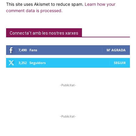
This site uses Akismet to reduce spam.
Learn how your
comment data is processed.
Connecta't amb les nostres xarxes
7,490
Fans
M' AGRADA
3,252
Seguidors
SEGUIR
-Publicitat-
-Publicitat-