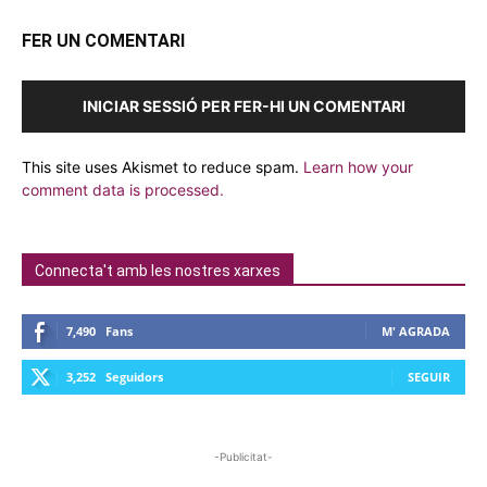
FER UN COMENTARI
INICIAR SESSIÓ PER FER-HI UN COMENTARI
This site uses Akismet to reduce spam.
Learn how your
comment data is processed.
Connecta't amb les nostres xarxes
7,490
Fans
M' AGRADA
3,252
Seguidors
SEGUIR
-Publicitat-