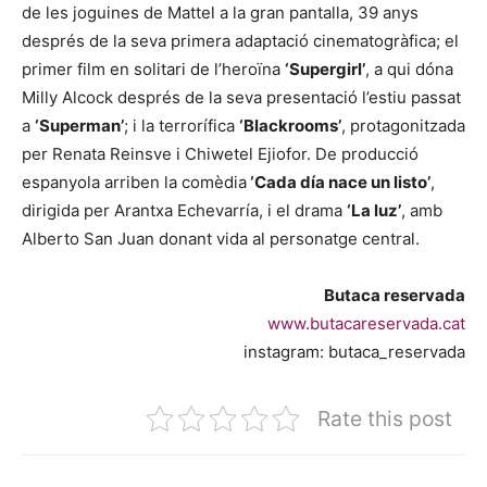
de les joguines de Mattel a la gran pantalla, 39 anys
després de la seva primera adaptació cinematogràfica; el
primer film en solitari de l’heroïna
‘Supergirl’
, a qui dóna
Milly Alcock després de la seva presentació l’estiu passat
a
‘Superman’
; i la terrorífica
‘Blackrooms’
, protagonitzada
per Renata Reinsve i Chiwetel Ejiofor. De producció
espanyola arriben la comèdia
‘Cada día nace un listo’
,
dirigida per Arantxa Echevarría, i el drama
‘La luz’
, amb
Alberto San Juan donant vida al personatge central.
Butaca reservada
www.butacareservada.cat
instagram: butaca_reservada
Rate this post