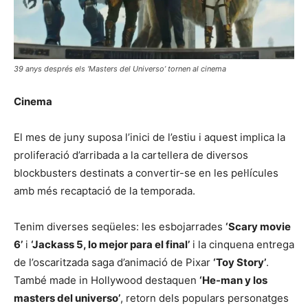
39 anys després els ‘Masters del Universo’ tornen al cinema
Cinema
El mes de juny suposa l’inici de l’estiu i aquest implica la
proliferació d’arribada a la cartellera de diversos
blockbusters destinats a convertir-se en les pel·lícules
amb més recaptació de la temporada.
Tenim diverses seqüeles: les esbojarrades
‘Scary movie
6’
i
‘Jackass 5, lo mejor para el final’
i la cinquena entrega
de l’oscaritzada saga d’animació de Pixar
‘Toy Story’
.
També made in Hollywood destaquen
‘He-man y los
masters del universo’
, retorn dels populars personatges