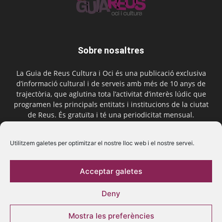
Sobre nosaltres
La Guia de Reus Cultura i Oci és una publicació exclusiva
d’informació cultural i de serveis amb més de 10 anys de
trajectòria, que aglutina tota l’activitat d’interès lúdic que
programen les principals entitats i institucions de la ciutat
de Reus. És gratuïta i té una periodicitat mensual.
Contactar-nos:
comercial@laguiadereus.com
Utilitzem galetes per optimitzar el nostre lloc web i el nostre servei.
Acceptar galetes
Segueix-nos
Deny
Mostra les preferències