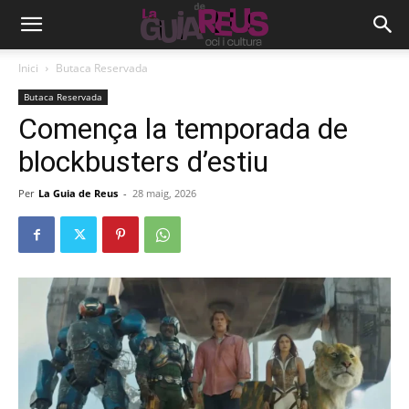
Inici
Butaca Reservada
Butaca Reservada
Comença la temporada de
blockbusters d’estiu
Per
La Guia de Reus
-
28 maig, 2026