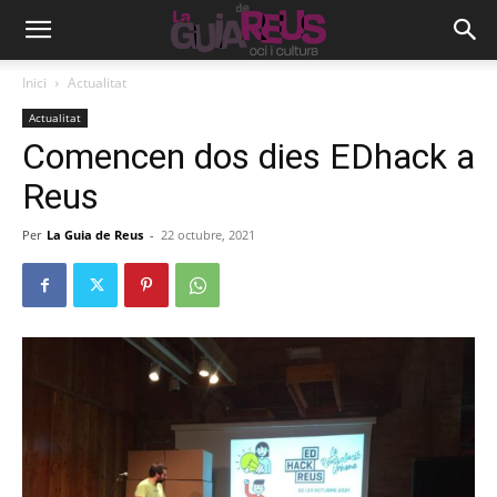
Inici
Actualitat
Actualitat
Comencen dos dies EDhack a
Reus
Per
La Guia de Reus
-
22 octubre, 2021