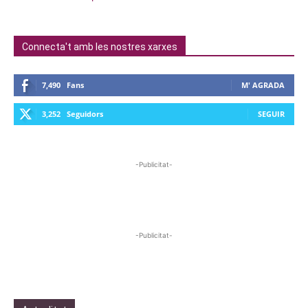
Connecta't amb les nostres xarxes
7,490
Fans
M' AGRADA
3,252
Seguidors
SEGUIR
-Publicitat-
-Publicitat-