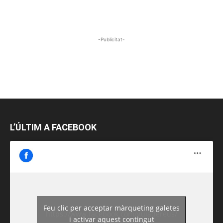
-Publicitat-
L’ÚLTIM A FACEBOOK
Feu clic per acceptar màrqueting galetes
https://www.facebook.com/guiadereus/
i activar aquest contingut