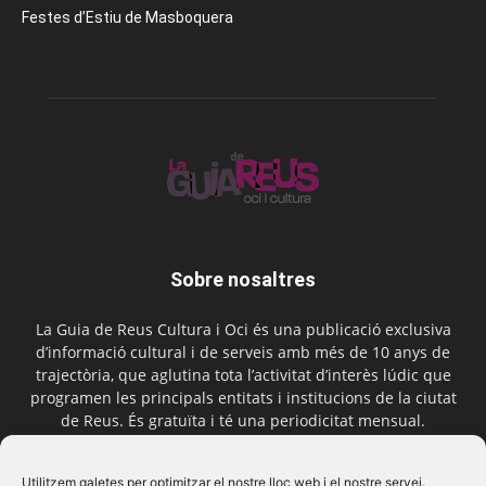
Festes d’Estiu de Masboquera
Sobre nosaltres
La Guia de Reus Cultura i Oci és una publicació exclusiva
d’informació cultural i de serveis amb més de 10 anys de
trajectòria, que aglutina tota l’activitat d’interès lúdic que
programen les principals entitats i institucions de la ciutat
de Reus. És gratuïta i té una periodicitat mensual.
Contactar-nos:
comercial@laguiadereus.com
Utilitzem galetes per optimitzar el nostre lloc web i el nostre servei.