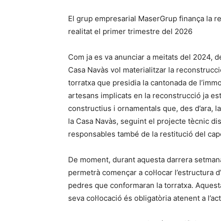
El grup empresarial MaserGrup finança la re
realitat el primer trimestre del 2026
Com ja es va anunciar a meitats del 2024, des
Casa Navàs vol materialitzar la reconstrucció
torratxa que presidia la cantonada de l’imm
artesans implicats en la reconstrucció ja est
constructius i ornamentals que, des d’ara, 
la Casa Navàs, seguint el projecte tècnic di
responsables també de la restitució del cap
De moment, durant aquesta darrera setmana d
permetrà començar a col·locar l’estructura d
pedres que conformaran la torratxa. Aquesta 
seva col·locació és obligatòria atenent a l’a