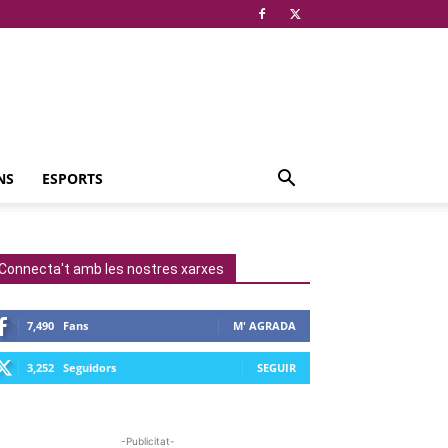
NS
ESPORTS
Connecta't amb les nostres xarxes
7,490
Fans
M' AGRADA
3,252
Seguidors
SEGUIR
-Publicitat-