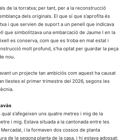
 de la torratxa; per tant, per a la reconstrucció
 semblança dels originals. El que sí que s’aprofita és
txa i que servien de suport a un penell que indicava
ell que simbolitzava una embarcació de Jaume I en la
ixell es conserva, com que es troba en mal estat i
construcció molt profund, s’ha optat per guardar la peça
de nou.
davant un projecte tan ambiciós com aquest ha causat
an llestes el primer trimestre del 2026, segons les
ècnia.
Navàs
la qual s’afegeixen uns quatre metres i mig de la
metre i mig. Estava situada a la cantonada entre les
l Mercadal, i la formaven dos cossos de planta
ltura de la segona planta de la casa, i hi estava adossat;