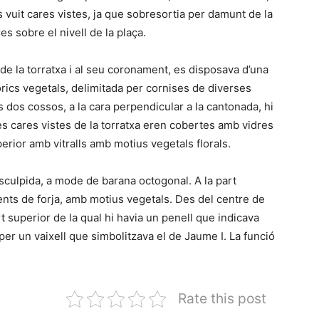
 vuit cares vistes, ja que sobresortia per damunt de la
res sobre el nivell de la plaça.
 de la torratxa i al seu coronament, es disposava d’una
ics vegetals, delimitada per cornises de diverses
 els dos cossos, a la cara perpendicular a la cantonada, hi
es cares vistes de la torratxa eren cobertes amb vidres
perior amb vitralls amb motius vegetals florals.
sculpida, a mode de barana octogonal. A la part
ents de forja, amb motius vegetals. Des del centre de
part superior de la qual hi havia un penell que indicava
per un vaixell que simbolitzava el de Jaume I. La funció
Rate this post