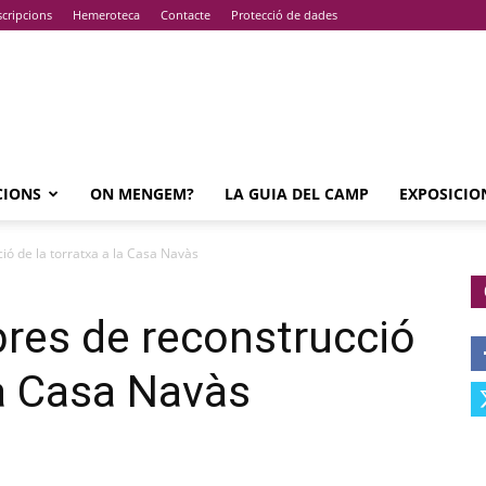
cripcions
Hemeroteca
Contacte
Protecció de dades
CIONS
ON MENGEM?
LA GUIA DEL CAMP
EXPOSICIO
ó de la torratxa a la Casa Navàs
res de reconstrucció
la Casa Navàs