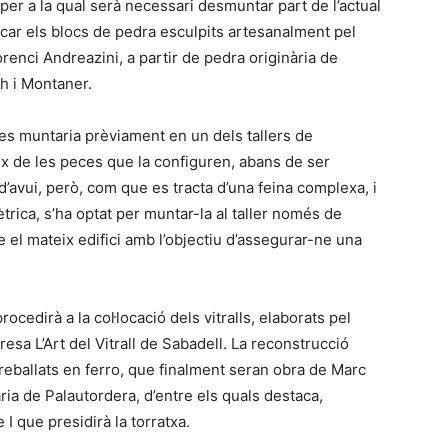
ca per a la qual serà necessari desmuntar part de l’actual
ocar els blocs de pedra esculpits artesanalment pel
enci Andreazini, a partir de pedra originària de
ch i Montaner.
 es muntaria prèviament en un dels tallers de
x de les peces que la configuren, abans de ser
d’avui, però, com que es tracta d’una feina complexa, i
trica, s’ha optat per muntar-la al taller només de
e el mateix edifici amb l’objectiu d’assegurar-ne una
ocedirà a la col·locació dels vitralls, elaborats pel
esa L’Art del Vitrall de Sabadell. La reconstrucció
 treballats en ferro, que finalment seran obra de Marc
ria de Palautordera, d’entre els quals destaca,
 I que presidirà la torratxa.