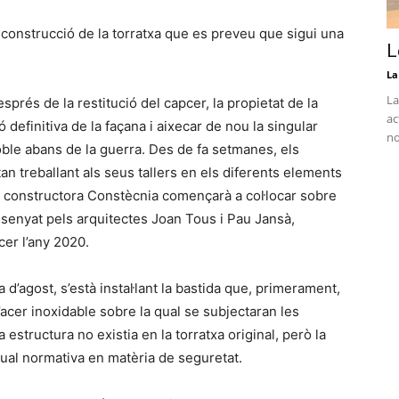
construcció de la torratxa que es preveu que sigui una
L
La
La
prés de la restitució del capcer, la propietat de la
ac
 definitiva de la façana i aixecar de nou la singular
no
oble abans de la guerra. Des de fa setmanes, els
an treballant als seus tallers en els diferents elements
la constructora Constècnia començarà a col·locar sobre
ssenyat pels arquitectes Joan Tous i Pau Jansà,
cer l’any 2020.
’agost, s’està instal·lant la bastida que, primerament,
’acer inoxidable sobre la qual se subjectaran les
estructura no existia en la torratxa original, però la
ctual normativa en matèria de seguretat.