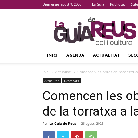
Diumenge, agost 9, 2026
La Guia
Publicitat
Subs
La
Guia
De
Reus
INICI
AGENDA
ACTUALITAT
SEC
Inici
Actualitat
Comencen les obres de reconstrucci
Actualitat
Destacats
Comencen les ob
de la torratxa a 
Per
La Guia de Reus
-
26 agost, 2025