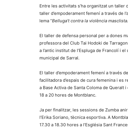
Entre les activitats s’ha organitzat un tall
taller d’empoderament femení a través de l
lema “
Belluga’t contra la violència masclista
El taller de defensa personal per a dones ma
professora del Club Tai Hodoki de Tarragona
a l’antic institut de l’Espluga de Francolí i
municipal de Sarral.
El taller d’empoderament femení a través de
facilitadora d’espais de cura femenina i es 
a Base Activa de Santa Coloma de Queralt i
18 a 20 hores de Montblanc.
Ja per finalitzar, les sessions de Zumba ani
l’Erika Soriano, tècnica esportiva. A Montb
17.30 a 18.30 hores a l’Església Sant Frances