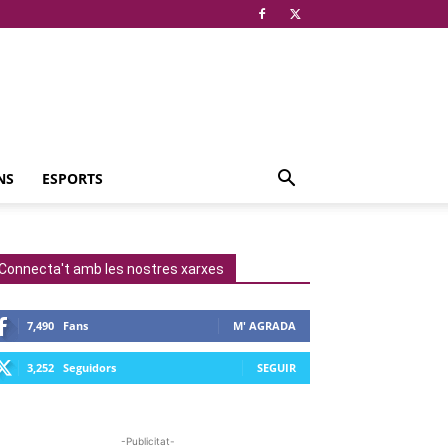
NS
ESPORTS
Connecta't amb les nostres xarxes
7,490
Fans
M' AGRADA
3,252
Seguidors
SEGUIR
-Publicitat-