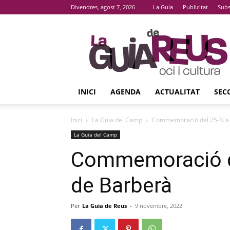
Divendres, agost 7, 2026
La Guia
Publicitat
Subs
La
Guia
De
Reus
INICI
AGENDA
ACTUALITAT
SEC
Inici
La Guia del Camp
Commemoració del 25-N a 
La Guia del Camp
Commemoració de
de Barberà
Per
La Guia de Reus
-
9 novembre, 2022