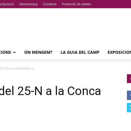
cripcions
Hemeroteca
Contacte
Protecció de dades
CIONS
ON MENGEM?
LA GUIA DEL CAMP
EXPOSICIO
la Conca de Barberà
l 25-N a la Conca