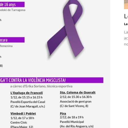
L
La
La
ac
no