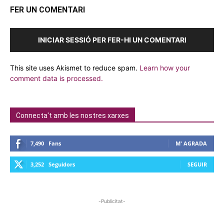
FER UN COMENTARI
INICIAR SESSIÓ PER FER-HI UN COMENTARI
This site uses Akismet to reduce spam.
Learn how your
comment data is processed.
Connecta't amb les nostres xarxes
7,490
Fans
M' AGRADA
3,252
Seguidors
SEGUIR
-Publicitat-