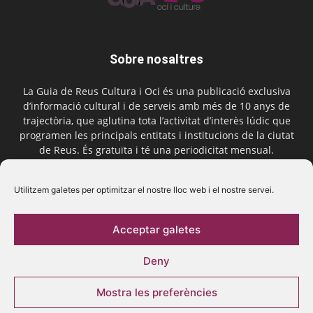
Sobre nosaltres
La Guia de Reus Cultura i Oci és una publicació exclusiva
d’informació cultural i de serveis amb més de 10 anys de
trajectòria, que aglutina tota l’activitat d’interès lúdic que
programen les principals entitats i institucions de la ciutat
de Reus. És gratuïta i té una periodicitat mensual.
Contactar-nos:
comercial@laguiadereus.com
Utilitzem galetes per optimitzar el nostre lloc web i el nostre servei.
Acceptar galetes
Segueix-nos
Deny
Mostra les preferències