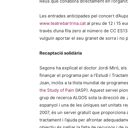
Reus que col·labora directament en l’organit
Les entrades anticipades pel concert d’Aup
www.teatrebartrina.cat
al preu de 12 i 15 e
través d’una fila zero al número de CC ES1
vulguin aportar el seu granet de sorra i no pu
Recaptació solidària
Segons ha explicat el doctor Jordi Miró, els
finançar el programa per a l’Estudi i Tractame
Joan, inclòs a la llista mundial de programe
the Study of Pain
(IASP). Aquest servei pion
grup de recerca ALGOS sota la direcció de Jor
espanyol i una de les úniques set unitats re
2007, és un servei gratuït que proporciona al
tractament i l’ajuda per afrontar adequadamen
objectiu és pal·liar la falta de recursos i d