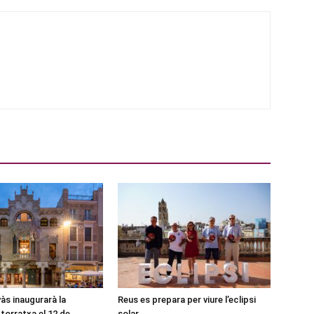
às inaugurarà la
Reus es prepara per viure l’eclipsi
torratxa el 12 de
solar