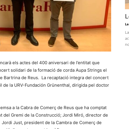
L
La
La
ac
no
carà els actes del 400 aniversari de l’entitat que
ncert solidari de la formació de corda Aupa Strings el
e Bartrina de Reus. La recaptació integra del concert
til de la URV-Fundación Grünenthal, dirigida pel doctor
premsa a la Cabra de Comerç de Reus que ha comptat
nt del Gremi de la Construcció; Jordi Miró, director de
e Jordi Just, president de la Cambra de Comerç de