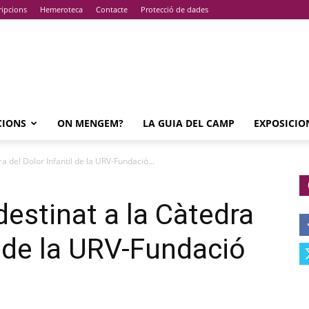
ripcions
Hemeroteca
Contacte
Protecció de dades
CIONS
ON MENGEM?
LA GUIA DEL CAMP
EXPOSICIO
ra del Dolor Infantil de la URV-Fundació...
destinat a la Càtedra
l de la URV-Fundació