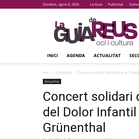
Dissabte, agost 8, 2026
La Guia
Publicitat
Subsc
La
Guia
De
Reus
INICI
AGENDA
ACTUALITAT
SEC
Inici
Actualitat
Concert solidari destinat a la Càted
Actualitat
Concert solidari 
del Dolor Infanti
Grünenthal