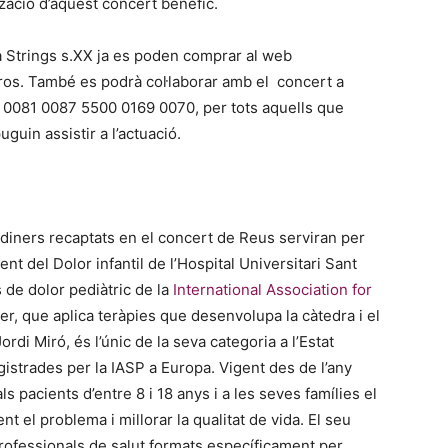
zació d’aquest concert benèfic.
a Strings s.XX ja es poden comprar al web
uros. També es podrà col·laborar amb el concert a
3 0081 0087 5500 0169 0070, per tots aquells que
guin assistir a l’actuació.
 diners recaptats en el concert de Reus serviran per
nt del Dolor infantil de l’Hospital Universitari Sant
s de dolor pediàtric de la
International Association for
er, que aplica teràpies que desenvolupa la càtedra i el
di Miró, és l’únic de la seva categoria a l’Estat
gistrades per la IASP a Europa. Vigent des de l’any
s pacients d’entre 8 i 18 anys i a les seves famílies el
t el problema i millorar la qualitat de vida. El seu
e professionals de salut formats específicament per