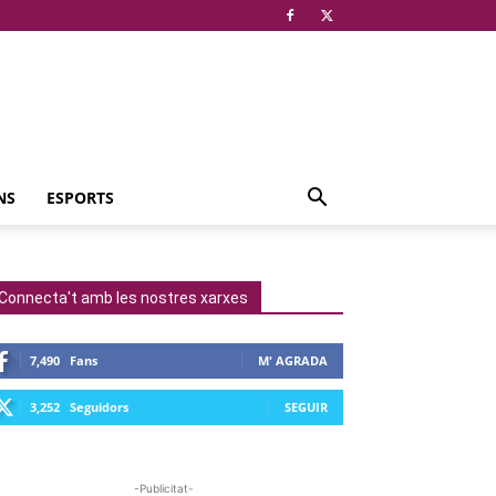
NS
ESPORTS
Connecta't amb les nostres xarxes
7,490
Fans
M' AGRADA
3,252
Seguidors
SEGUIR
-Publicitat-