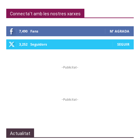
Connecta't amb les nostres xarxes
7,490
Fans
M' AGRADA
3,252
Seguidors
SEGUIR
-Publicitat-
-Publicitat-
Actualitat