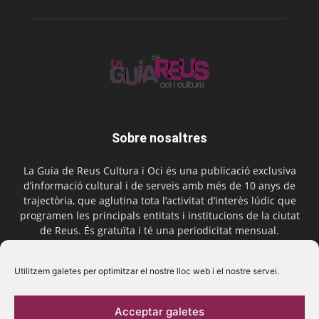
Sobre nosaltres
La Guia de Reus Cultura i Oci és una publicació exclusiva
d’informació cultural i de serveis amb més de 10 anys de
trajectòria, que aglutina tota l’activitat d’interès lúdic que
programen les principals entitats i institucions de la ciutat
de Reus. És gratuïta i té una periodicitat mensual.
Contactar-nos:
comercial@laguiadereus.com
Utilitzem galetes per optimitzar el nostre lloc web i el nostre servei.
Acceptar galetes
Segueix-nos