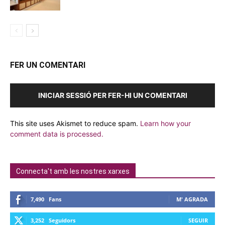
FER UN COMENTARI
INICIAR SESSIÓ PER FER-HI UN COMENTARI
This site uses Akismet to reduce spam.
Learn how your
comment data is processed.
Connecta't amb les nostres xarxes
7,490
Fans
M' AGRADA
3,252
Seguidors
SEGUIR