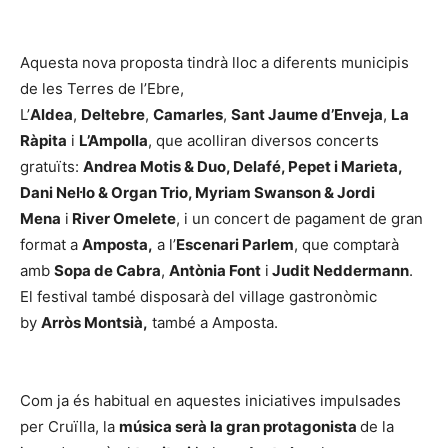
Aquesta nova proposta tindrà lloc a diferents municipis
de les Terres de l’Ebre,
L’
Aldea
,
Deltebre
,
Camarles
,
Sant Jaume d’Enveja
,
La
Ràpita
i
L’Ampolla
, que acolliran diversos concerts
gratuïts:
Andrea Motis & Duo, Delafé, Pepet i Marieta,
Dani Nel·lo & Organ Trio, Myriam Swanson & Jordi
Mena
i
River Omelete
, i un concert de pagament de gran
format a
Amposta,
a l’
Escenari Parlem
, que comptarà
amb
Sopa de Cabra
,
Antònia Font
i
Judit Neddermann
.
El festival també disposarà del village gastronòmic
by
Arròs Montsià,
també a Amposta.
Com ja és habitual en aquestes iniciatives impulsades
per Cruïlla, la
música serà la gran protagonista
de la