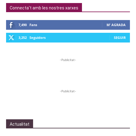
Connecta't amb les nostres xarxes
7,490
Fans
M' AGRADA
3,252
Seguidors
SEGUIR
-Publicitat-
-Publicitat-
Actualitat