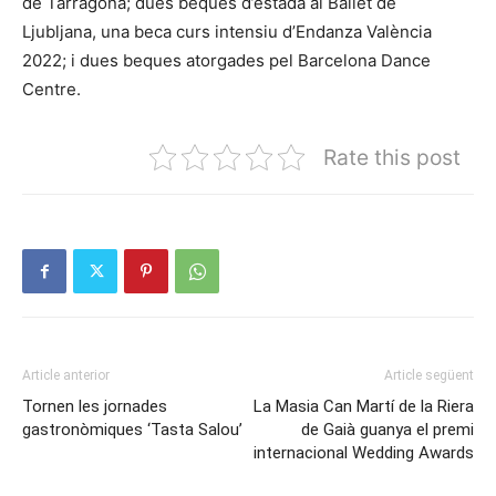
de Tarragona; dues beques d’estada al Ballet de
Ljubljana, una beca curs intensiu d’Endanza València
2022; i dues beques atorgades pel Barcelona Dance
Centre.
Rate this post
Article anterior
Article següent
Tornen les jornades
La Masia Can Martí de la Riera
gastronòmiques ‘Tasta Salou’
de Gaià guanya el premi
internacional Wedding Awards