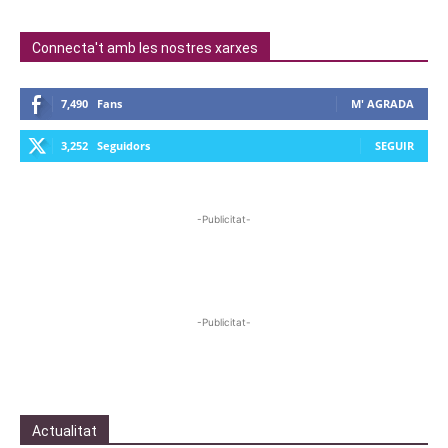
Connecta't amb les nostres xarxes
7,490
Fans
M' AGRADA
3,252
Seguidors
SEGUIR
-Publicitat-
-Publicitat-
Actualitat