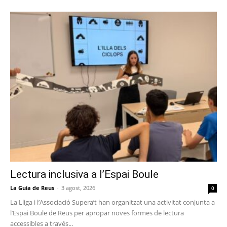
Lectura inclusiva a l’Espai Boule
La Guia de Reus
-
3 agost, 2026
0
La Lliga i l’Associació Supera’t han organitzat una activitat conjunta a
l’Espai Boule de Reus per apropar noves formes de lectura
accessibles a través...