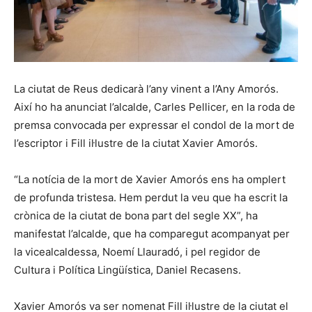
La ciutat de Reus dedicarà l’any vinent a l’Any Amorós.
Així ho ha anunciat l’alcalde, Carles Pellicer, en la roda de
premsa convocada per expressar el condol de la mort de
l’escriptor i Fill il·lustre de la ciutat Xavier Amorós.
“La notícia de la mort de Xavier Amorós ens ha omplert
de profunda tristesa. Hem perdut la veu que ha escrit la
crònica de la ciutat de bona part del segle XX”, ha
manifestat l’alcalde, que ha comparegut acompanyat per
la vicealcaldessa, Noemí Llauradó, i pel regidor de
Cultura i Política Lingüística, Daniel Recasens.
Xavier Amorós va ser nomenat Fill il·lustre de la ciutat el