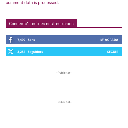
comment data is processed.
Connecta't amb les nostres xarxes
7,490
Fans
M' AGRADA
3,252
Seguidors
SEGUIR
-Publicitat-
-Publicitat-