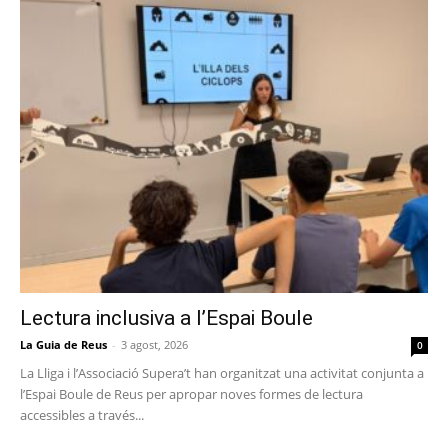
Lectura inclusiva a l’Espai Boule
La Guia de Reus
-
3 agost, 2026
0
La Lliga i l’Associació Supera’t han organitzat una activitat conjunta a
l’Espai Boule de Reus per apropar noves formes de lectura
accessibles a través...