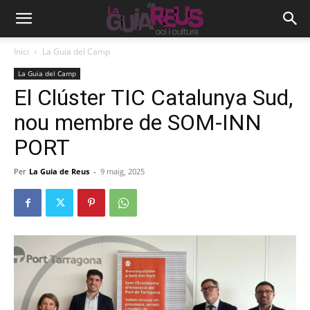
Inici
La Guia del Camp
La Guia del Camp
El Clúster TIC Catalunya Sud,
nou membre de SOM-INN
PORT
Per
La Guia de Reus
-
9 maig, 2025