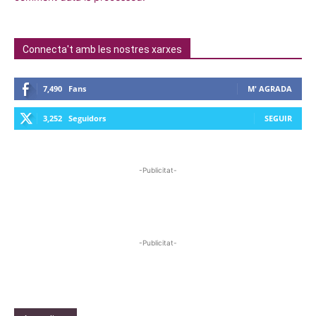
Connecta't amb les nostres xarxes
7,490
Fans
M' AGRADA
3,252
Seguidors
SEGUIR
-Publicitat-
-Publicitat-