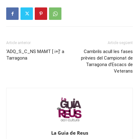
Article anterior
Article següent
‘ADQ_S_C_NS MAMT [ i+]’ a
Cambrils acull les fases
Tarragona
prèvies del Campionat de
Tarragona d’Escacs de
Veterans
La Guia de Reus