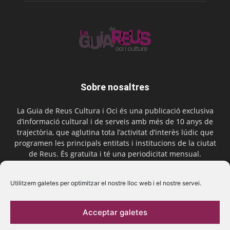
Sobre nosaltres
La Guia de Reus Cultura i Oci és una publicació exclusiva
d’informació cultural i de serveis amb més de 10 anys de
trajectòria, que aglutina tota l’activitat d’interès lúdic que
programen les principals entitats i institucions de la ciutat
de Reus. És gratuïta i té una periodicitat mensual.
Contactar-nos:
comercial@laguiadereus.com
Utilitzem galetes per optimitzar el nostre lloc web i el nostre servei.
Acceptar galetes
Segueix-nos