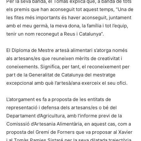
Per la seva banda, el Tomàs explica que, a banda de tots
els premis que han aconseguit tot aquest temps, “Una de
les fites més importants és haver aconseguit, juntament
amb el meu germà, la meva dona, la família i tot l’equip,
tenir un nom reconegut a Reus i Catalunya”.
El Diploma de Mestre artesà alimentari s’atorga només
als artesans/es que reuneixen mèrits de creativitat i
coneixements. Significa, per tant, el reconeixement per
part de la Generalitat de Catalunya del mestratge
excepcional amb què l’artesà/ana exerceix el seu ofici.
L’atorgament es fa a proposta de les entitats de
representació i defensa dels artesans/es o bé del
Departament d’Agricultura, amb l’informe previ de la
Comisssió d’Artesania Alimentària, en aquest cas, com a
proposta del Gremi de Forners que va proposar al Xavier
i al Tomàs Pamies Sistaré per la seva dilatada trajectòria