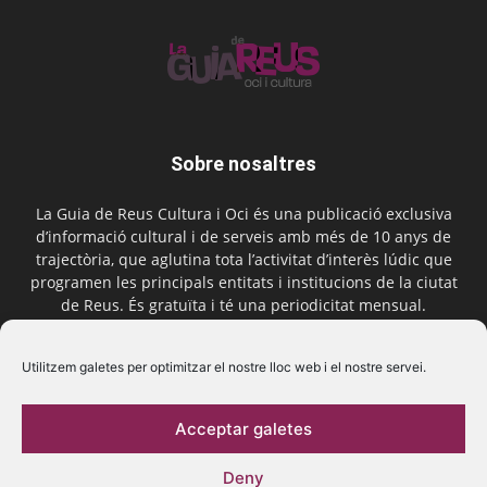
Sobre nosaltres
La Guia de Reus Cultura i Oci és una publicació exclusiva
d’informació cultural i de serveis amb més de 10 anys de
trajectòria, que aglutina tota l’activitat d’interès lúdic que
programen les principals entitats i institucions de la ciutat
de Reus. És gratuïta i té una periodicitat mensual.
Contactar-nos:
comercial@laguiadereus.com
Utilitzem galetes per optimitzar el nostre lloc web i el nostre servei.
Acceptar galetes
Segueix-nos
Deny