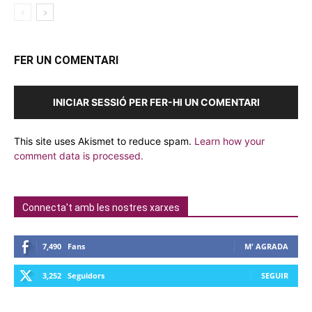
FER UN COMENTARI
INICIAR SESSIÓ PER FER-HI UN COMENTARI
This site uses Akismet to reduce spam.
Learn how your
comment data is processed.
Connecta't amb les nostres xarxes
7,490
Fans
M' AGRADA
3,252
Seguidors
SEGUIR