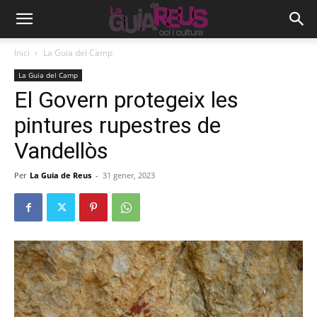
Inici
La Guia del Camp
La Guia del Camp
El Govern protegeix les
pintures rupestres de
Vandellòs
Per
La Guia de Reus
-
31 gener, 2023