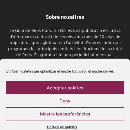
Sobre nosaltres
La Guia de Reus Cultura i Oci és una publicació exclusiva
d’informació cultural i de serveis amb més de 10 anys de
trajectòria, que aglutina tota l’activitat d’interès lúdic que
programen les principals entitats i institucions de la ciutat
de Reus. És gratuïta i té una periodicitat mensual.
Contactar-nos:
comercial@laguiadereus.com
Utilitzem galetes per optimitzar el nostre lloc web i el nostre servei.
Acceptar galetes
Segueix-nos
Deny
Mostra les preferències
Política de galetes
© 2016 La Guia de Reus | Creada per Be Marketing