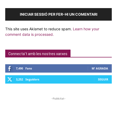
INICIAR SESSIÓ PER FER-HI UN COMENTARI
This site uses Akismet to reduce spam.
Learn how your
comment data is processed.
Connecta't amb les nostres xarxes
7,490
Fans
M' AGRADA
3,252
Seguidors
SEGUIR
-Publicitat-